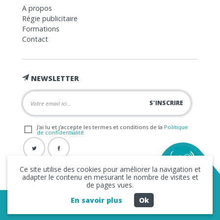
A propos
Régie publicitaire
Formations
Contact
NEWSLETTER
J'ai lu et j'accepte les termes et conditions de la
Politique
de confidentialité
Ce site utilise des cookies pour améliorer la navigation et
adapter le contenu en mesurant le nombre de visites et
de pages vues.
En savoir plus
Ok
Copyright © 2026 La FRAP -
Mentions légales
-
Politique de
confidentialité
- Création
Business to Web