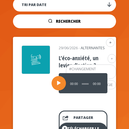
RECHERCHER
+
29/06/2026
-
ALTERNANTES
L’éco-anxiété, un
+
levier d’action ?
#
CHANGEMENT
CLIMATIQUE
Lecteur
audio
00:00
00:00
#
PSYCHOLOGIE
PARTAGER
TÉLÉCHARGER LE