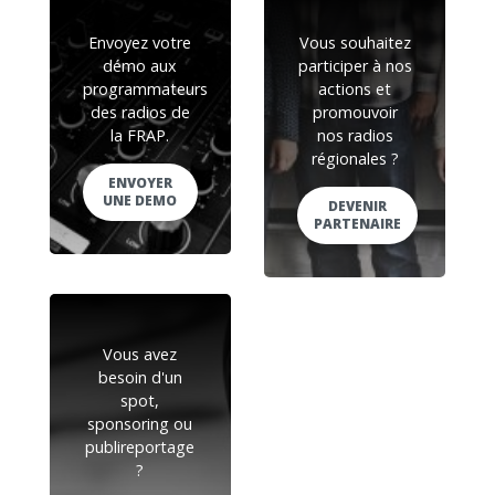
Envoyez votre
Vous souhaitez
démo aux
participer à nos
programmateurs
actions et
des radios de
promouvoir
la FRAP.
nos radios
régionales ?
ENVOYER
UNE DEMO
DEVENIR
PARTENAIRE
Vous avez
besoin d'un
spot,
sponsoring ou
publireportage
?