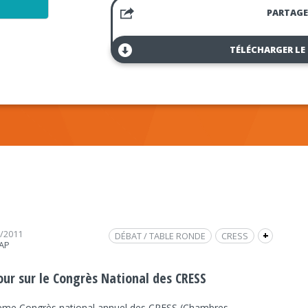
PARTAGE
TÉLÉCHARGER LE
1/2011
DÉBAT / TABLE RONDE
CRESS
+
RAP
ECONOMIE
ECONOMIE
ESS
ÉCONOMIE SOCIALE ET SOLIDAIRE
our sur le Congrès National des CRESS
FRAP INFO
FABIENNE RENAUD
ème Congrès national annuel des CRESS (Chambres