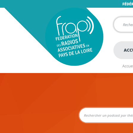
FÉDÉ
ACC
Accuei