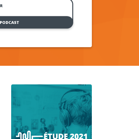
R
 PODCAST