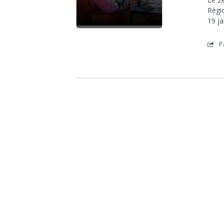
Régio
19 j
P