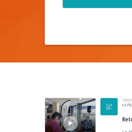
Lecteur audio
19/0
LA F
Ret
Le 2