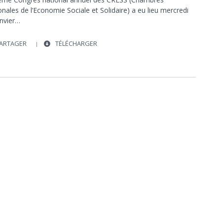
JACQUES STERN
HENRI NOGUES
nales de l’Economie Sociale et Solidaire) a eu lieu mercredi
NICOLAS GUENRO
JEAN-LOUIS CABRESPINES
anvier…
SOCIÉTÉ
SOCIÉTÉ
SERGE BOUREAU
ARTAGER
TÉLÉCHARGER