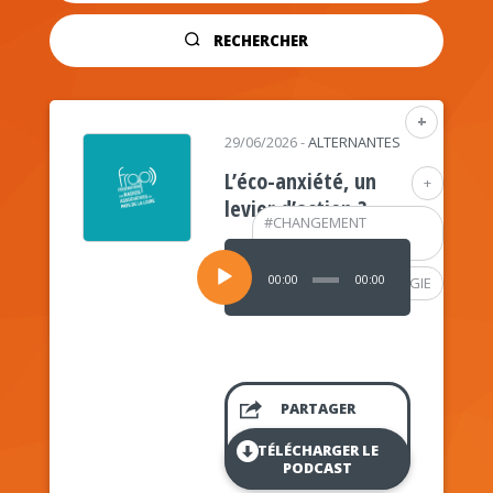
RECHERCHER
+
29/06/2026
-
ALTERNANTES
L’éco-anxiété, un
+
levier d’action ?
#
CHANGEMENT
CLIMATIQUE
Lecteur
audio
00:00
00:00
#
PSYCHOLOGIE
PARTAGER
TÉLÉCHARGER LE
PODCAST