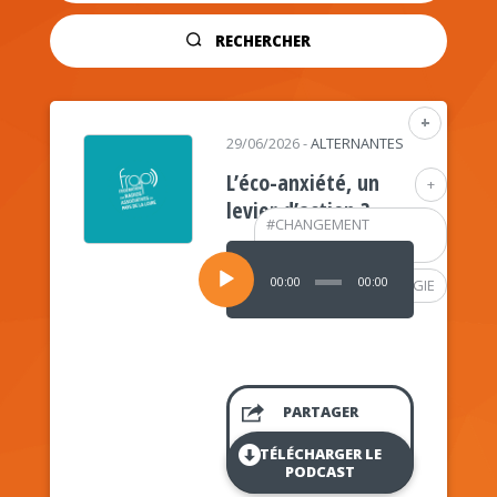
RECHERCHER
+
29/06/2026
-
ALTERNANTES
L’éco-anxiété, un
+
levier d’action ?
#
CHANGEMENT
CLIMATIQUE
Lecteur
audio
00:00
00:00
#
PSYCHOLOGIE
PARTAGER
TÉLÉCHARGER LE
PODCAST