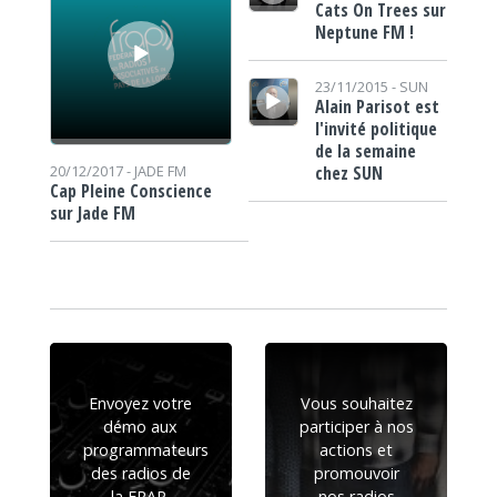
Cats On Trees sur
Neptune FM !
Lecteur audio
23/11/2015 -
SUN
Alain Parisot est
l'invité politique
de la semaine
chez SUN
20/12/2017 -
JADE FM
Cap Pleine Conscience
sur Jade FM
Envoyez votre
Vous souhaitez
démo aux
participer à nos
programmateurs
actions et
des radios de
promouvoir
la FRAP.
nos radios