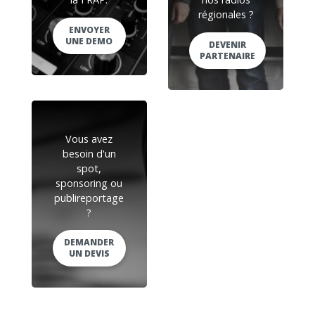
régionales ?
ENVOYER
UNE DEMO
DEVENIR
PARTENAIRE
Vous avez
besoin d'un
spot,
sponsoring ou
publireportage
?
DEMANDER
UN DEVIS