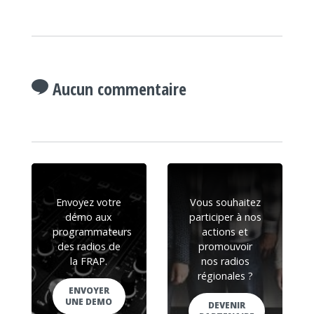
Aucun commentaire
Envoyez votre
Vous souhaitez
démo aux
participer à nos
programmateurs
actions et
des radios de
promouvoir
la FRAP.
nos radios
régionales ?
ENVOYER
UNE DEMO
DEVENIR