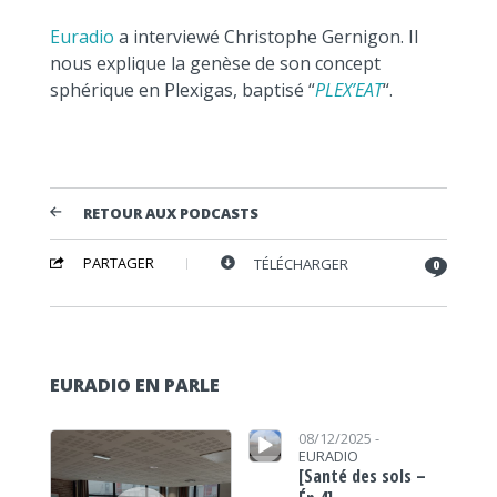
Euradio
a interviewé Christophe Gernigon. Il
nous explique la genèse de son concept
sphérique en Plexigas, baptisé “
PLEX’EAT
“.
RETOUR AUX PODCASTS
PARTAGER
TÉLÉCHARGER
0
EURADIO EN PARLE
Lecteur audio
Lecteur audio
08/12/2025 -
EURADIO
[Santé des sols –