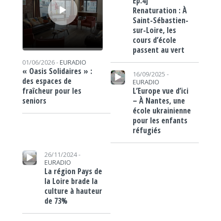
Ép.4]
Renaturation : À
Saint-Sébastien-
sur-Loire, les
cours d’école
passent au vert
01/06/2026 -
EURADIO
Lecteur audio
« Oasis Solidaires » :
16/09/2025 -
des espaces de
EURADIO
L’Europe vue d’ici
fraîcheur pour les
– À Nantes, une
seniors
école ukrainienne
pour les enfants
réfugiés
Lecteur audio
26/11/2024 -
EURADIO
La région Pays de
la Loire brade la
culture à hauteur
de 73%