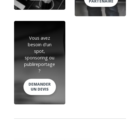
PARTENAIRE
Vous avez
besoin d'un
spot,
sponsoring ou
publireportage
?
DEMANDER
UN DEVIS