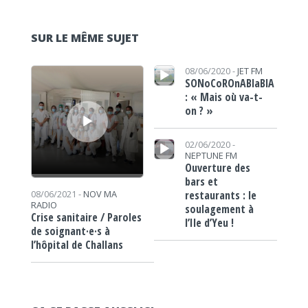
SUR LE MÊME SUJET
Lecteur audio
Lecteur audio
08/06/2020 -
JET FM
SONoCoROnABlaBlA
: « Mais où va-t-
on ? »
Lecteur audio
02/06/2020 -
NEPTUNE FM
Ouverture des
bars et
restaurants : le
08/06/2021 -
NOV MA
RADIO
soulagement à
Crise sanitaire / Paroles
l’Ile d’Yeu !
de soignant·e·s à
l’hôpital de Challans