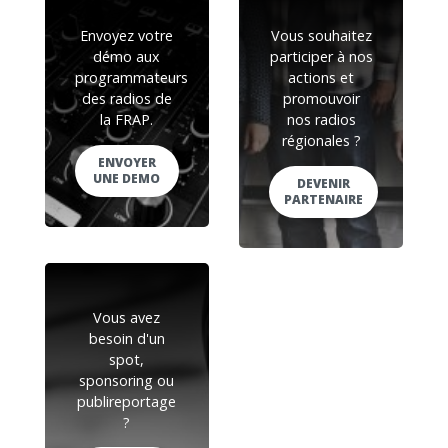
Envoyez votre
Vous souhaitez
démo aux
participer à nos
programmateurs
actions et
des radios de
promouvoir
la FRAP.
nos radios
régionales ?
ENVOYER
UNE DEMO
DEVENIR
PARTENAIRE
Vous avez
besoin d'un
spot,
sponsoring ou
publireportage
?