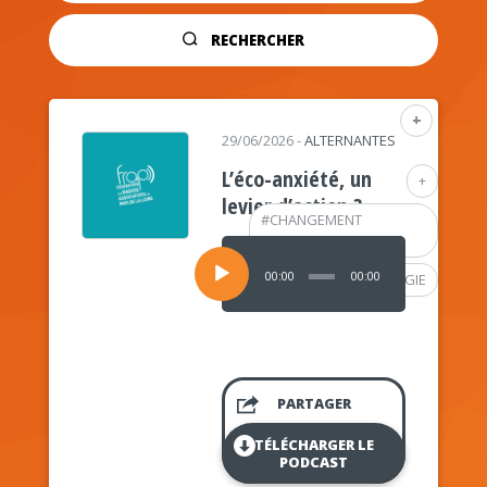
RECHERCHER
+
29/06/2026
-
ALTERNANTES
L’éco-anxiété, un
+
levier d’action ?
#
CHANGEMENT
CLIMATIQUE
Lecteur
audio
00:00
00:00
#
PSYCHOLOGIE
PARTAGER
TÉLÉCHARGER LE
PODCAST