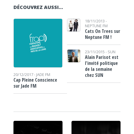
DÉCOUVREZ AUSSI…
18/11/2013 -
NEPTUNE FM
Cats On Trees sur
Neptune FM !
23/11/2015 -
SUN
Alain Parisot est
l'invité politique
de la semaine
chez SUN
20/12/2017 -
JADE FM
Cap Pleine Conscience
sur Jade FM