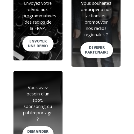
Envoyez votre
Vous souhaitez
démo aux
participer à nos
programmateurs
actions et
des radios de
promouvoir
la FRAP.
nos radios
régionales ?
ENVOYER
UNE DEMO
DEVENIR
PARTENAIRE
Vous avez
besoin d'un
spot,
sponsoring ou
publireportage
?
DEMANDER