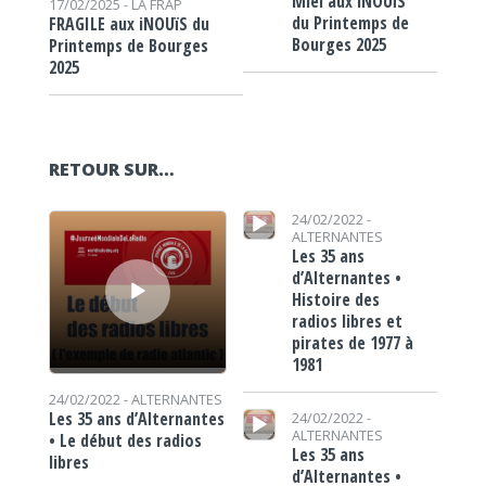
Miel aux iNOUïS
17/02/2025 -
LA FRAP
du Printemps de
FRAGILE aux iNOUïS du
Bourges 2025
Printemps de Bourges
2025
RETOUR SUR…
Lecteur audio
Lecteur audio
24/02/2022 -
ALTERNANTES
Les 35 ans
d’Alternantes •
Histoire des
radios libres et
pirates de 1977 à
1981
24/02/2022 -
ALTERNANTES
Lecteur audio
Les 35 ans d’Alternantes
24/02/2022 -
ALTERNANTES
• Le début des radios
Les 35 ans
libres
d’Alternantes •