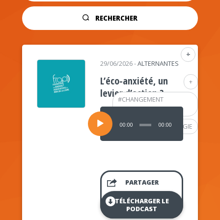
RECHERCHER
+
29/06/2026
-
ALTERNANTES
L’éco-anxiété, un
+
levier d’action ?
#
CHANGEMENT
CLIMATIQUE
Lecteur
audio
00:00
00:00
#
PSYCHOLOGIE
PARTAGER
TÉLÉCHARGER LE
PODCAST