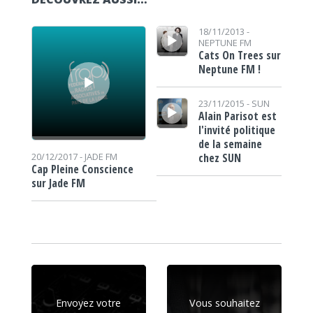
Lecteur audio
Lecteur audio
18/11/2013 -
NEPTUNE FM
Cats On Trees sur
Neptune FM !
Lecteur audio
23/11/2015 -
SUN
Alain Parisot est
l'invité politique
de la semaine
chez SUN
20/12/2017 -
JADE FM
Cap Pleine Conscience
sur Jade FM
Envoyez votre
Vous souhaitez