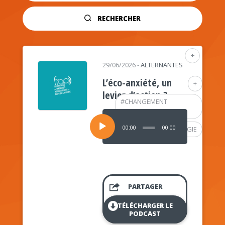
RECHERCHER
+
29/06/2026
-
ALTERNANTES
L’éco-anxiété, un
+
levier d’action ?
#
CHANGEMENT
CLIMATIQUE
Lecteur
audio
00:00
00:00
#
PSYCHOLOGIE
PARTAGER
TÉLÉCHARGER LE
PODCAST