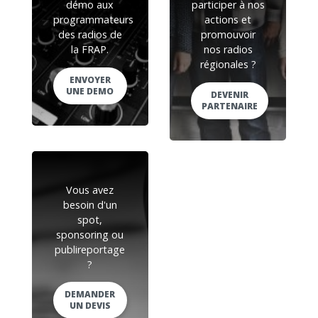
démo aux
participer à nos
programmateurs
actions et
des radios de
promouvoir
la FRAP.
nos radios
régionales ?
ENVOYER
UNE DEMO
DEVENIR
PARTENAIRE
Vous avez
besoin d'un
spot,
sponsoring ou
publireportage
?
DEMANDER
UN DEVIS