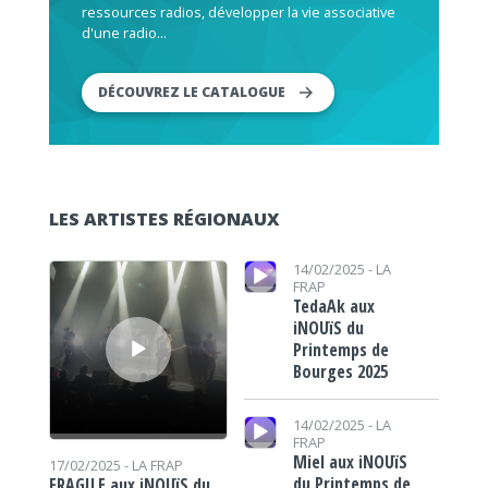
ressources radios, développer la vie associative
d'une radio...
DÉCOUVREZ LE CATALOGUE
LES ARTISTES RÉGIONAUX
Lecteur audio
Lecteur audio
14/02/2025 -
LA
FRAP
TedaAk aux
iNOUïS du
Printemps de
Bourges 2025
Lecteur audio
14/02/2025 -
LA
FRAP
Miel aux iNOUïS
17/02/2025 -
LA FRAP
du Printemps de
FRAGILE aux iNOUïS du