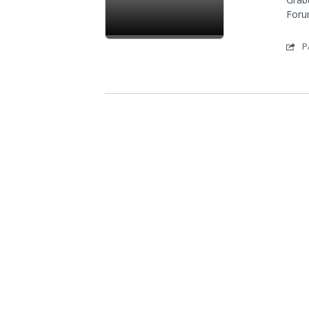
Foru
P