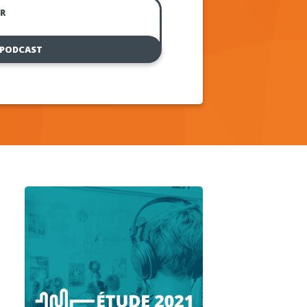
R
 PODCAST