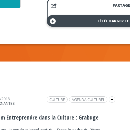
PARTAGE
TÉLÉCHARGER LE
3/2018
CULTURE
AGENDA CULTUREL
+
RNANTES
ENTREPRENEUR
FORUM ENTREPRENDRE DANS LA CULTURE
um Entreprendre dans la Culture : Grabuge
INTERVIEW
GRABUGE
FRAP INFO
uge, l’agenda culturel gratuit Dans le cadre du 2ème