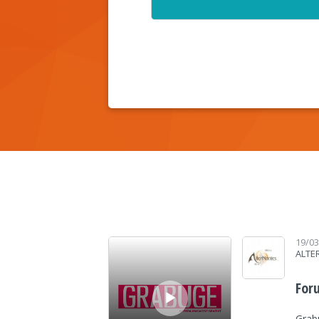
Lecteur audio
19/0
ALTE
For
Grab