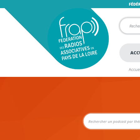
FÉDÉ
ACC
Accuei