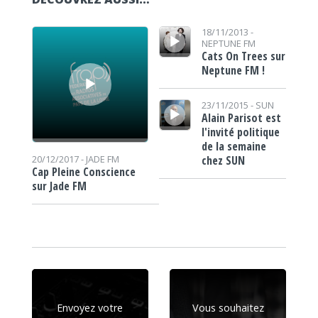
Lecteur audio
Lecteur audio
18/11/2013 -
NEPTUNE FM
Cats On Trees sur
Neptune FM !
Lecteur audio
23/11/2015 -
SUN
Alain Parisot est
l'invité politique
de la semaine
chez SUN
20/12/2017 -
JADE FM
Cap Pleine Conscience
sur Jade FM
Envoyez votre
Vous souhaitez