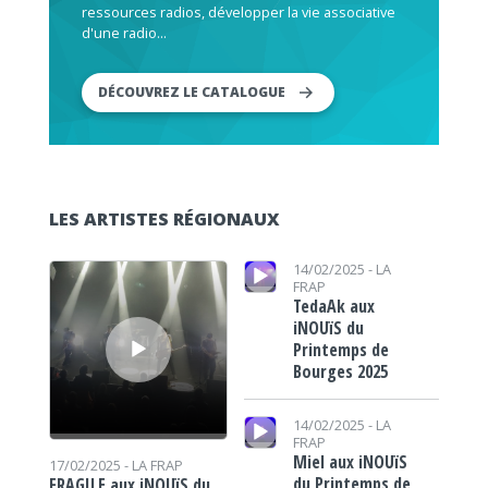
ressources radios, développer la vie associative
d'une radio...
DÉCOUVREZ LE CATALOGUE
LES ARTISTES RÉGIONAUX
Lecteur audio
Lecteur audio
14/02/2025 -
LA
FRAP
TedaAk aux
iNOUïS du
Printemps de
Bourges 2025
Lecteur audio
14/02/2025 -
LA
FRAP
Miel aux iNOUïS
17/02/2025 -
LA FRAP
du Printemps de
FRAGILE aux iNOUïS du