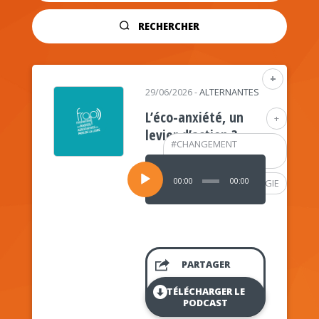
RECHERCHER
+
29/06/2026
-
ALTERNANTES
L’éco-anxiété, un
+
levier d’action ?
#
CHANGEMENT
CLIMATIQUE
Lecteur
audio
00:00
00:00
#
PSYCHOLOGIE
PARTAGER
TÉLÉCHARGER LE
PODCAST