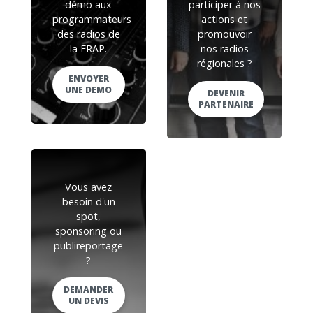
démo aux
participer à nos
programmateurs
actions et
des radios de
promouvoir
la FRAP.
nos radios
régionales ?
ENVOYER
UNE DEMO
DEVENIR
PARTENAIRE
Vous avez
besoin d'un
spot,
sponsoring ou
publireportage
?
DEMANDER
UN DEVIS