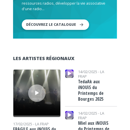
ressources radios, développer la vie associative
d'une radio...
DÉCOUVREZ LE CATALOGUE
LES ARTISTES RÉGIONAUX
Lecteur audio
Lecteur audio
14/02/2025 -
LA
FRAP
TedaAk aux
iNOUïS du
Printemps de
Bourges 2025
Lecteur audio
14/02/2025 -
LA
FRAP
Miel aux iNOUïS
17/02/2025 -
LA FRAP
du Printemps de
FRAGILE aux iNOUïS du