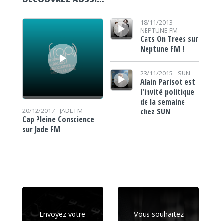
Lecteur audio
Lecteur audio
18/11/2013 -
NEPTUNE FM
Cats On Trees sur
Neptune FM !
Lecteur audio
23/11/2015 -
SUN
Alain Parisot est
l'invité politique
de la semaine
chez SUN
20/12/2017 -
JADE FM
Cap Pleine Conscience
sur Jade FM
Envoyez votre
Vous souhaitez