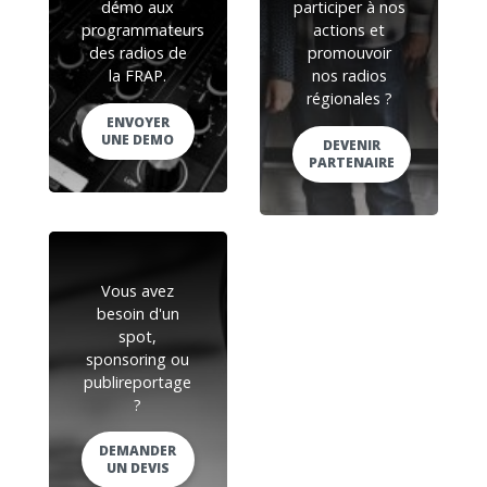
démo aux
participer à nos
programmateurs
actions et
des radios de
promouvoir
la FRAP.
nos radios
régionales ?
ENVOYER
UNE DEMO
DEVENIR
PARTENAIRE
Vous avez
besoin d'un
spot,
sponsoring ou
publireportage
?
DEMANDER
UN DEVIS