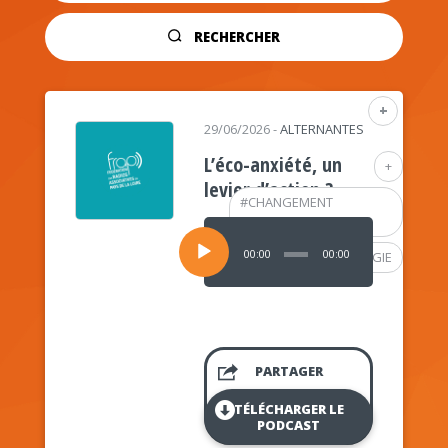
RECHERCHER
+
29/06/2026
-
ALTERNANTES
L’éco-anxiété, un
+
levier d’action ?
#
CHANGEMENT
CLIMATIQUE
Lecteur
audio
00:00
00:00
#
PSYCHOLOGIE
PARTAGER
TÉLÉCHARGER LE
PODCAST