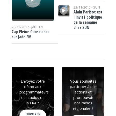
Lecteur audio
23/11/2015 -
SUN
Alain Parisot est
l'invité politique
de la semaine
chez SUN
20/12/2017 -
JADE FM
Cap Pleine Conscience
sur Jade FM
Envoyez votre
Vous souhaitez
démo aux
participer à nos
programmateurs
actions et
des radios de
promouvoir
la FRAP.
nos radios
régionales ?
ENVOYER