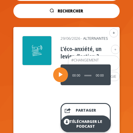
RECHERCHER
+
29/06/2026
-
ALTERNANTES
L’éco-anxiété, un
+
levier d’action ?
#
CHANGEMENT
CLIMATIQUE
Lecteur
audio
00:00
00:00
#
PSYCHOLOGIE
PARTAGER
TÉLÉCHARGER LE
PODCAST