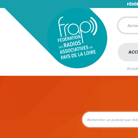
FÉDÉ
ACC
Accuei