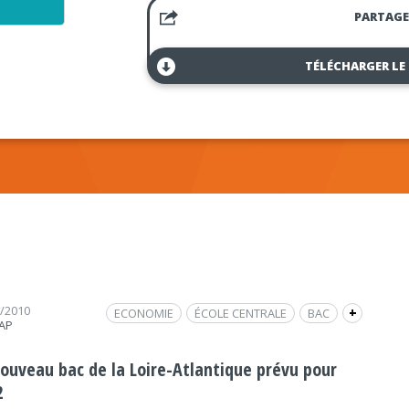
PARTAGE
TÉLÉCHARGER LE
2/2010
ECONOMIE
ÉCOLE CENTRALE
BAC
+
RAP
FRAP INFO
FRANCHISSEMENT
ECONOMIE
OLIVIER DOUCY
MERRÉ
LOIRE
nouveau bac de la Loire-Atlantique prévu pour
PATRICK MARESCHAL
2