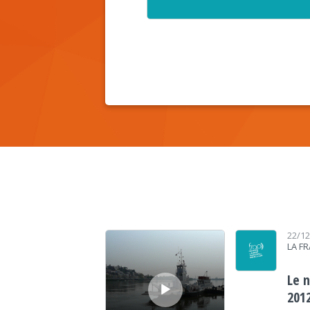
Lecteur audio
22/1
LA F
Le 
201