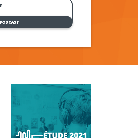
R
 PODCAST