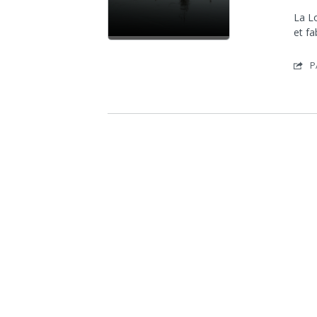
La L
et fa
P