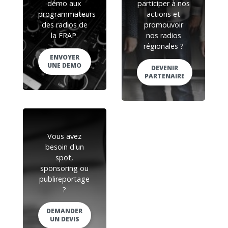
démo aux
participer à nos
programmateurs
actions et
des radios de
promouvoir
la FRAP.
nos radios
régionales ?
ENVOYER
UNE DEMO
DEVENIR
PARTENAIRE
Vous avez
besoin d'un
spot,
sponsoring ou
publireportage
?
DEMANDER
UN DEVIS