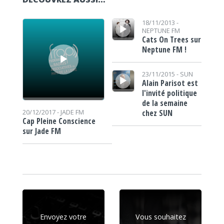
Lecteur audio
Lecteur audio
18/11/2013 -
NEPTUNE FM
Cats On Trees sur
Neptune FM !
Lecteur audio
23/11/2015 -
SUN
Alain Parisot est
l'invité politique
de la semaine
chez SUN
20/12/2017 -
JADE FM
Cap Pleine Conscience
sur Jade FM
Envoyez votre
Vous souhaitez