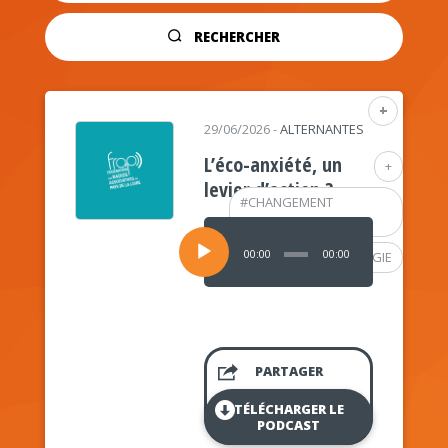
RECHERCHER
+
29/06/2026
-
ALTERNANTES
L’éco-anxiété, un
+
levier d’action ?
#
CHANGEMENT
CLIMATIQUE
Lecteur
audio
00:00
00:00
#
PSYCHOLOGIE
PARTAGER
TÉLÉCHARGER LE
PODCAST