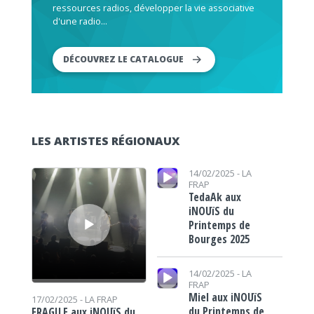
ressources radios, développer la vie associative
d'une radio...
DÉCOUVREZ LE CATALOGUE
LES ARTISTES RÉGIONAUX
Lecteur audio
Lecteur audio
14/02/2025 -
LA
FRAP
TedaAk aux
iNOUïS du
Printemps de
Bourges 2025
Lecteur audio
14/02/2025 -
LA
FRAP
Miel aux iNOUïS
17/02/2025 -
LA FRAP
du Printemps de
FRAGILE aux iNOUïS du