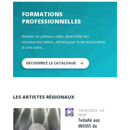
FORMATIONS
PROFESSIONNELLES
Animer un plateau radio, diversifier les
ressources radios, développer la vie associative
d'une radio...
DÉCOUVREZ LE CATALOGUE
LES ARTISTES RÉGIONAUX
Lecteur audio
Lecteur audio
14/02/2025 -
LA
FRAP
TedaAk aux
iNOUïS du