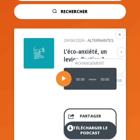
RECHERCHER
+
29/06/2026
-
ALTERNANTES
L’éco-anxiété, un
+
levier d’action ?
#
CHANGEMENT
CLIMATIQUE
Lecteur
audio
00:00
00:00
#
PSYCHOLOGIE
PARTAGER
TÉLÉCHARGER LE
PODCAST