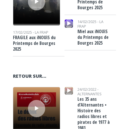
Printemps de
Bourges 2025
Lecteur audio
14/02/2025 -
LA
FRAP
Miel aux iNOUïS
17/02/2025 -
LA FRAP
du Printemps de
FRAGILE aux iNOUïS du
Bourges 2025
Printemps de Bourges
2025
RETOUR SUR…
Lecteur audio
Lecteur audio
24/02/2022 -
ALTERNANTES
Les 35 ans
d’Alternantes •
Histoire des
radios libres et
pirates de 1977 à
1981