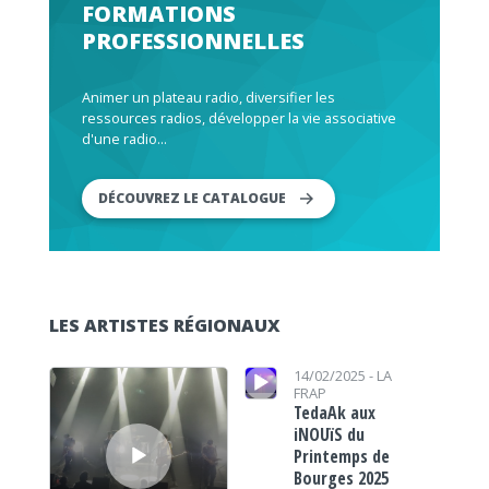
FORMATIONS
PROFESSIONNELLES
Animer un plateau radio, diversifier les
ressources radios, développer la vie associative
d'une radio...
DÉCOUVREZ LE CATALOGUE
LES ARTISTES RÉGIONAUX
Lecteur audio
Lecteur audio
14/02/2025 -
LA
FRAP
TedaAk aux
iNOUïS du
Printemps de
Bourges 2025