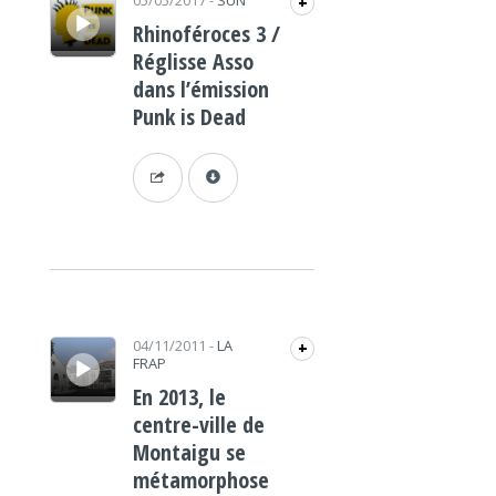
05/05/2017
-
SUN
+
Rhinoféroces 3 /
Réglisse Asso
dans l’émission
Punk is Dead
Lecteur audio
04/11/2011
-
LA
+
FRAP
En 2013, le
centre-ville de
Montaigu se
métamorphose