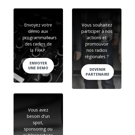
Envoyez votre
Vous souhaitez
démo aux
participer à nos
programmateurs
actions et
des radios de
promouvoir
la FRAP.
nos radios
régionales ?
ENVOYER
UNE DEMO
DEVENIR
PARTENAIRE
Vous avez
besoin d'un
spot,
sponsoring ou