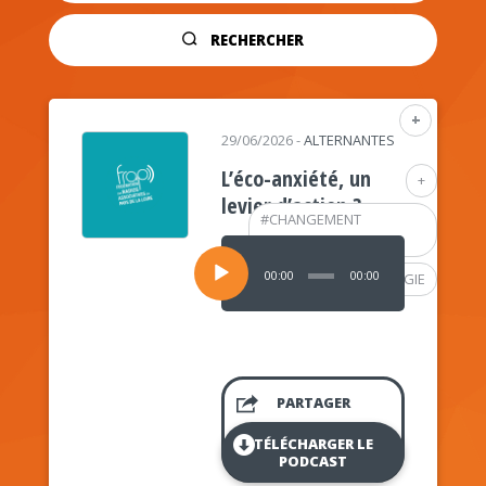
RECHERCHER
+
29/06/2026
-
ALTERNANTES
L’éco-anxiété, un
+
levier d’action ?
#
CHANGEMENT
CLIMATIQUE
Lecteur
audio
00:00
00:00
#
PSYCHOLOGIE
PARTAGER
TÉLÉCHARGER LE
PODCAST