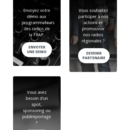
Envoyez votre
Vous souhaitez
démo aux
participer à nos
programmateurs
actions et
des radios de
promouvoir
la FRAP.
nos radios
régionales ?
ENVOYER
UNE DEMO
DEVENIR
PARTENAIRE
Vous avez
besoin d'un
spot,
sponsoring ou
publireportage
?