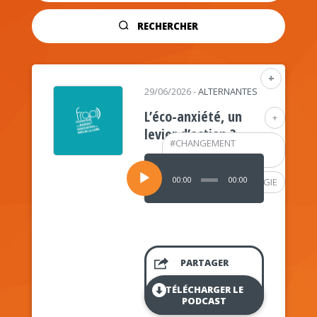
RECHERCHER
+
29/06/2026
-
ALTERNANTES
L’éco-anxiété, un
+
levier d’action ?
#
CHANGEMENT
CLIMATIQUE
Lecteur
audio
00:00
00:00
#
PSYCHOLOGIE
PARTAGER
TÉLÉCHARGER LE
PODCAST