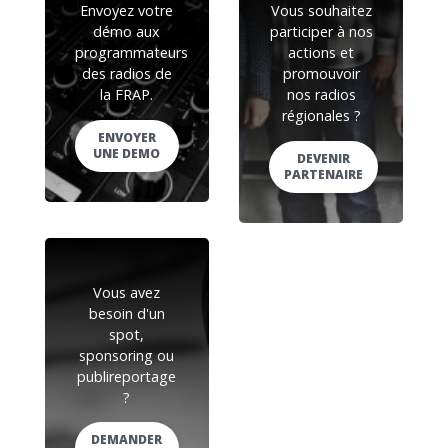
Envoyez votre
Vous souhaitez
démo aux
participer à nos
programmateurs
actions et
des radios de
promouvoir
la FRAP.
nos radios
régionales ?
ENVOYER
UNE DEMO
DEVENIR
PARTENAIRE
Vous avez
besoin d'un
spot,
sponsoring ou
publireportage
?
DEMANDER