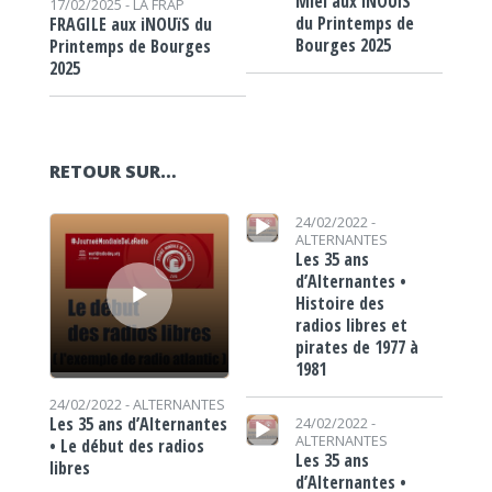
Miel aux iNOUïS
17/02/2025 -
LA FRAP
du Printemps de
FRAGILE aux iNOUïS du
Bourges 2025
Printemps de Bourges
2025
RETOUR SUR…
Lecteur audio
Lecteur audio
24/02/2022 -
ALTERNANTES
Les 35 ans
d’Alternantes •
Histoire des
radios libres et
pirates de 1977 à
1981
24/02/2022 -
ALTERNANTES
Lecteur audio
Les 35 ans d’Alternantes
24/02/2022 -
ALTERNANTES
• Le début des radios
Les 35 ans
libres
d’Alternantes •