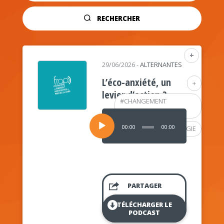
RECHERCHER
+
29/06/2026
-
ALTERNANTES
L’éco-anxiété, un
+
levier d’action ?
#
CHANGEMENT
CLIMATIQUE
Lecteur
audio
00:00
00:00
#
PSYCHOLOGIE
PARTAGER
TÉLÉCHARGER LE
PODCAST