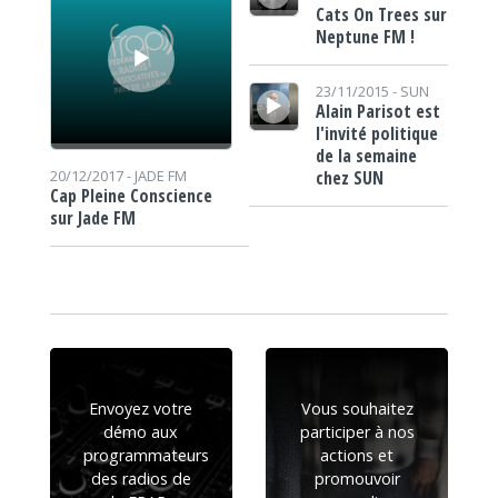
Cats On Trees sur
Neptune FM !
Lecteur audio
23/11/2015 -
SUN
Alain Parisot est
l'invité politique
de la semaine
chez SUN
20/12/2017 -
JADE FM
Cap Pleine Conscience
sur Jade FM
Envoyez votre
Vous souhaitez
démo aux
participer à nos
programmateurs
actions et
des radios de
promouvoir