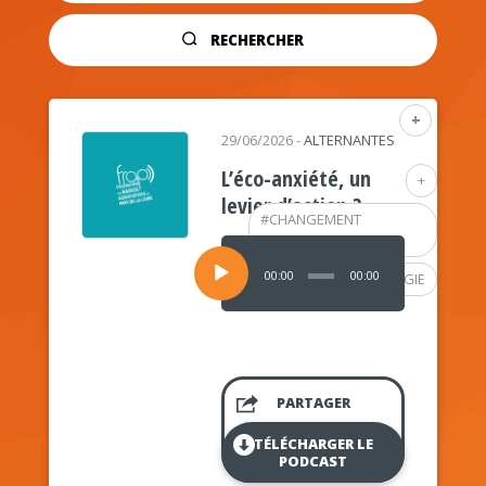
RECHERCHER
+
29/06/2026
-
ALTERNANTES
L’éco-anxiété, un
+
levier d’action ?
#
CHANGEMENT
CLIMATIQUE
Lecteur
audio
00:00
00:00
#
PSYCHOLOGIE
PARTAGER
TÉLÉCHARGER LE
PODCAST