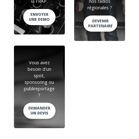
la FRAP.
nos radios
régionales ?
ENVOYER
UNE DEMO
DEVENIR
PARTENAIRE
Vous avez
besoin d'un
spot,
sponsoring ou
publireportage
?
DEMANDER
UN DEVIS