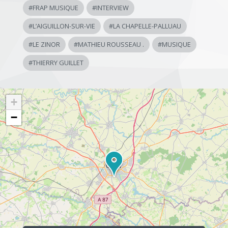
#
FRAP MUSIQUE
#
INTERVIEW
#
L’AIGUILLON-SUR-VIE
#
LA CHAPELLE-PALLUAU
#
LE ZINOR
#
MATHIEU ROUSSEAU .
#
MUSIQUE
#
THIERRY GUILLET
+
−