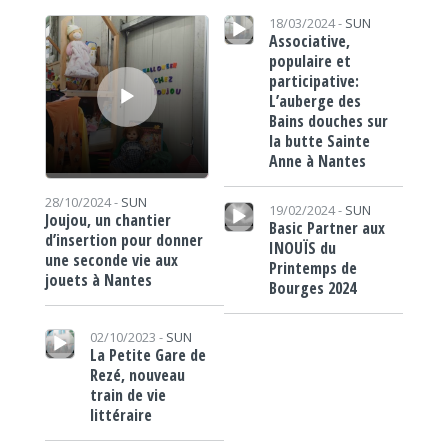
Lecteur audio
Lecteur audio
18/03/2024 -
SUN
Associative,
populaire et
participative:
L’auberge des
Bains douches sur
la butte Sainte
Anne à Nantes
Lecteur audio
28/10/2024 -
SUN
19/02/2024 -
SUN
Joujou, un chantier
Basic Partner aux
d’insertion pour donner
INOUÏS du
une seconde vie aux
Printemps de
jouets à Nantes
Bourges 2024
Lecteur audio
02/10/2023 -
SUN
La Petite Gare de
Rezé, nouveau
train de vie
littéraire