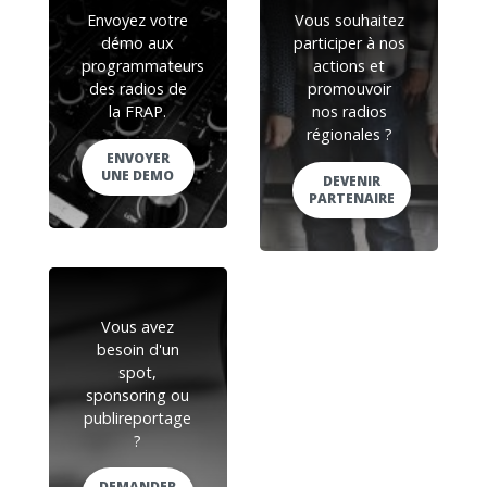
Envoyez votre
Vous souhaitez
démo aux
participer à nos
programmateurs
actions et
des radios de
promouvoir
la FRAP.
nos radios
régionales ?
ENVOYER
UNE DEMO
DEVENIR
PARTENAIRE
Vous avez
besoin d'un
spot,
sponsoring ou
publireportage
?
DEMANDER