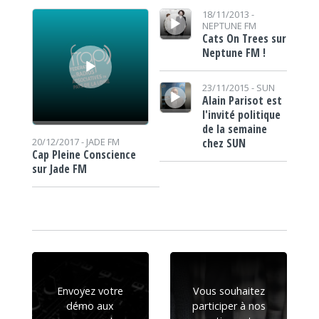
Lecteur audio
Lecteur audio
18/11/2013 -
NEPTUNE FM
Cats On Trees sur
Neptune FM !
Lecteur audio
23/11/2015 -
SUN
Alain Parisot est
l'invité politique
de la semaine
chez SUN
20/12/2017 -
JADE FM
Cap Pleine Conscience
sur Jade FM
Envoyez votre
Vous souhaitez
démo aux
participer à nos