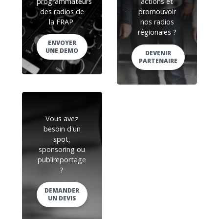
programmateurs
actions et
des radios de
promouvoir
la FRAP.
nos radios
régionales ?
ENVOYER
UNE DEMO
DEVENIR
PARTENAIRE
Vous avez
besoin d'un
spot,
sponsoring ou
publireportage
?
DEMANDER
UN DEVIS