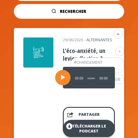
RECHERCHER
+
29/06/2026
-
ALTERNANTES
L’éco-anxiété, un
+
levier d’action ?
#
CHANGEMENT
CLIMATIQUE
Lecteur
audio
00:00
00:00
#
PSYCHOLOGIE
PARTAGER
TÉLÉCHARGER LE
PODCAST