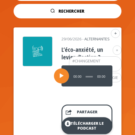
RECHERCHER
+
29/06/2026
-
ALTERNANTES
L’éco-anxiété, un
+
levier d’action ?
#
CHANGEMENT
CLIMATIQUE
Lecteur
audio
00:00
00:00
#
PSYCHOLOGIE
PARTAGER
TÉLÉCHARGER LE
PODCAST