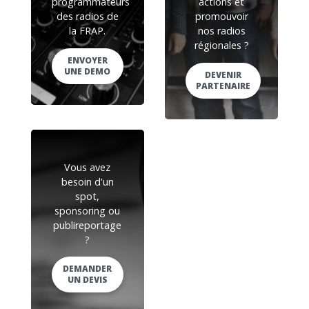
programmateurs
actions et
des radios de
promouvoir
la FRAP.
nos radios
régionales ?
ENVOYER
UNE DEMO
DEVENIR
PARTENAIRE
Vous avez
besoin d'un
spot,
sponsoring ou
publireportage
?
DEMANDER
UN DEVIS