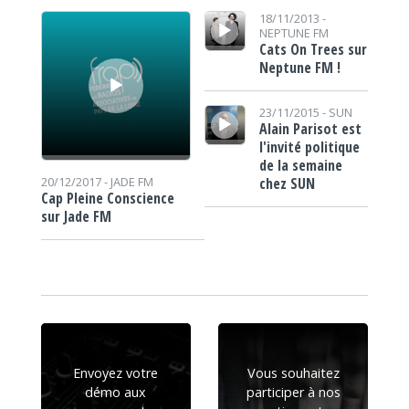
Lecteur audio
Lecteur audio
18/11/2013 -
NEPTUNE FM
Cats On Trees sur
Neptune FM !
Lecteur audio
23/11/2015 -
SUN
Alain Parisot est
l'invité politique
de la semaine
chez SUN
20/12/2017 -
JADE FM
Cap Pleine Conscience
sur Jade FM
Envoyez votre
Vous souhaitez
démo aux
participer à nos