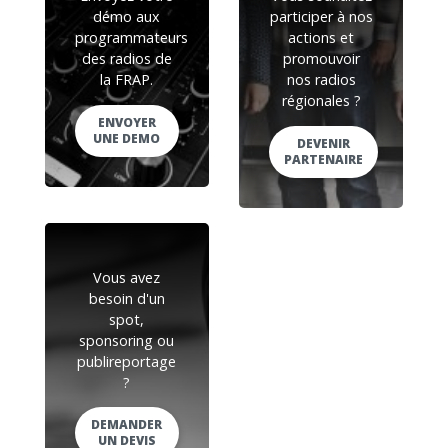
démo aux
participer à nos
programmateurs
actions et
des radios de
promouvoir
la FRAP.
nos radios
régionales ?
ENVOYER
UNE DEMO
DEVENIR
PARTENAIRE
Vous avez
besoin d'un
spot,
sponsoring ou
publireportage
?
DEMANDER
UN DEVIS