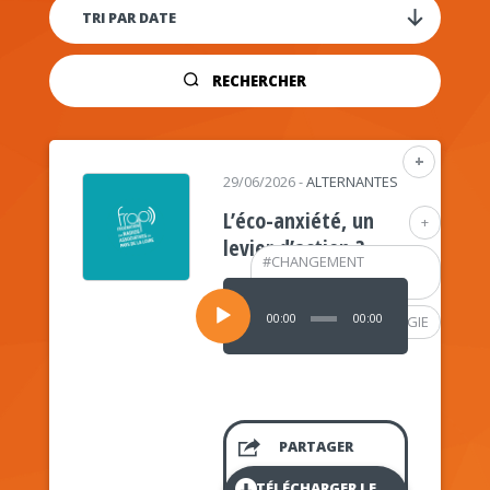
RECHERCHER
+
29/06/2026
-
ALTERNANTES
L’éco-anxiété, un
+
levier d’action ?
#
CHANGEMENT
CLIMATIQUE
Lecteur
audio
00:00
00:00
#
PSYCHOLOGIE
PARTAGER
TÉLÉCHARGER LE