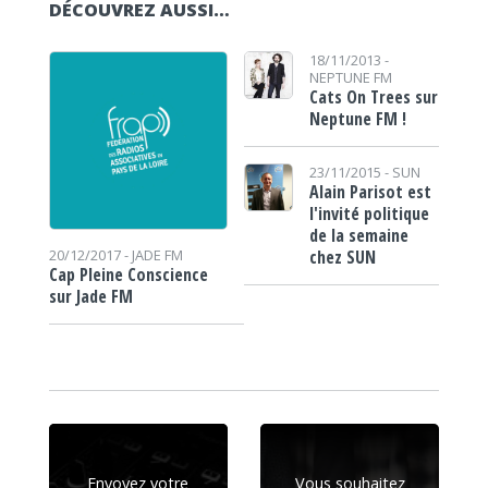
DÉCOUVREZ AUSSI…
18/11/2013 -
NEPTUNE FM
Cats On Trees sur
Neptune FM !
23/11/2015 -
SUN
Alain Parisot est
l'invité politique
de la semaine
chez SUN
20/12/2017 -
JADE FM
Cap Pleine Conscience
sur Jade FM
Envoyez votre
Vous souhaitez