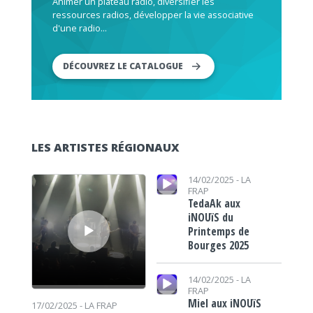
Animer un plateau radio, diversifier les
ressources radios, développer la vie associative
d'une radio...
DÉCOUVREZ LE CATALOGUE
LES ARTISTES RÉGIONAUX
Lecteur audio
Lecteur audio
14/02/2025 -
LA
FRAP
TedaAk aux
iNOUïS du
Printemps de
Bourges 2025
Lecteur audio
14/02/2025 -
LA
FRAP
Miel aux iNOUïS
17/02/2025 -
LA FRAP