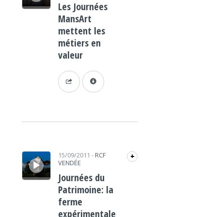
Les Journées
MansArt
mettent les
métiers en
valeur
Lecteur audio
15/09/2011
-
RCF
+
VENDÉE
Journées du
Patrimoine: la
ferme
expérimentale