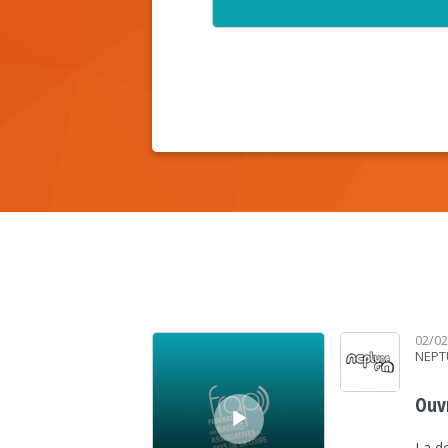
Lecteur audio
02/0
NEPT
Ouvr
La de