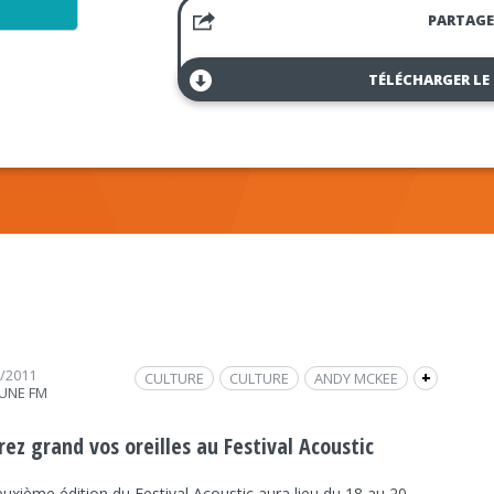
PARTAGE
TÉLÉCHARGER LE
2/2011
CULTURE
CULTURE
ANDY MCKEE
+
UNE FM
FLORENT MARCHET
FESTIVAL ACOUSTIC
INTERVIEW
GÉRALD DE PALMAS
FRAP INFO
ez grand vos oreilles au Festival Acoustic
POIRÉ SUR VIE
JÉROME AUBRET
uxième édition du Festival Acoustic aura lieu du 18 au 20