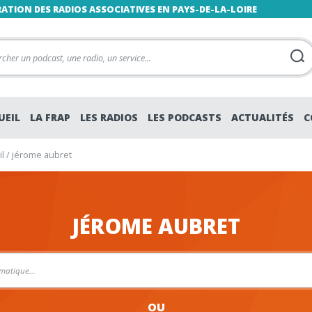
RATION DES RADIOS ASSOCIATIVES EN PAYS-DE-LA-LOIRE
UEIL
LA FRAP
LES RADIOS
LES PODCASTS
ACTUALITÉS
C
l
/
jérome aubret
JÉROME AUBRET
OU