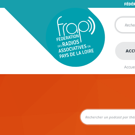
FÉDÉ
ACC
Accuei