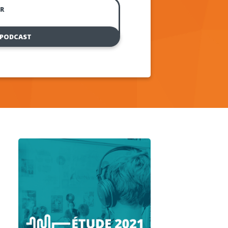
R
 PODCAST