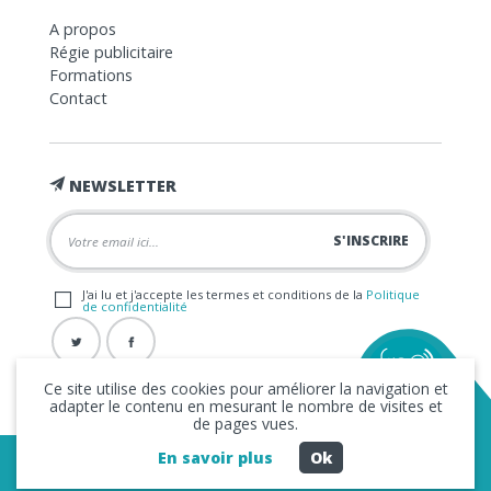
A propos
Régie publicitaire
Formations
Contact
NEWSLETTER
J'ai lu et j'accepte les termes et conditions de la
Politique
de confidentialité
Ce site utilise des cookies pour améliorer la navigation et
adapter le contenu en mesurant le nombre de visites et
de pages vues.
En savoir plus
Ok
Copyright © 2026 La FRAP -
Mentions légales
-
Politique de
confidentialité
- Création
Business to Web