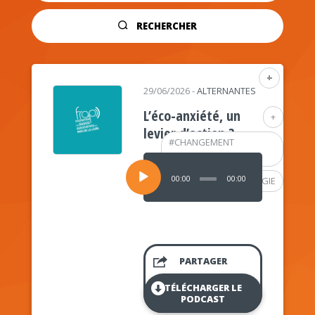
RECHERCHER
+
29/06/2026
-
ALTERNANTES
L’éco-anxiété, un
+
levier d’action ?
#
CHANGEMENT
CLIMATIQUE
Lecteur
audio
00:00
00:00
#
PSYCHOLOGIE
PARTAGER
TÉLÉCHARGER LE
PODCAST