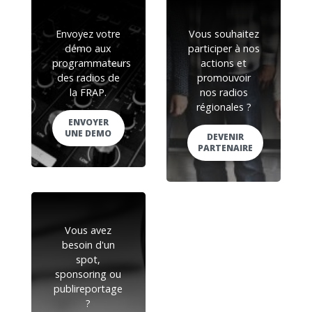
Envoyez votre
Vous souhaitez
démo aux
participer à nos
programmateurs
actions et
des radios de
promouvoir
la FRAP.
nos radios
régionales ?
ENVOYER
UNE DEMO
DEVENIR
PARTENAIRE
Vous avez
besoin d'un
spot,
sponsoring ou
publireportage
?