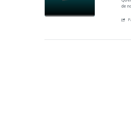
de n
P