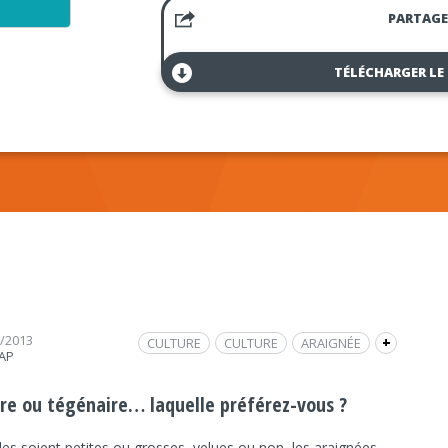
PARTAGE
TÉLÉCHARGER LE
2/2013
CULTURE
CULTURE
ARAIGNÉE
+
RAP
ÉPEIRE
ENVIRONNEMENT
ENVIRONNEMENT
INTERVIEW
FRAP INFO
ire ou tégénaire… laquelle préférez-vous ?
NATURE
LPO
JEAN JOSEPH DÉMOTIER
les soient petites ou grosses, velues ou non, les araignées