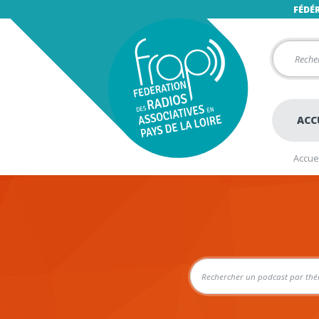
FÉDÉ
ACC
Accuei