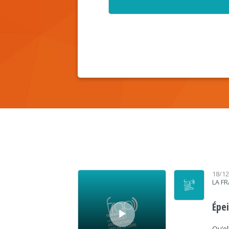
Lecteur audio
18/1
LA F
Épe
Qu’el