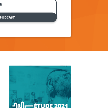
R
 PODCAST