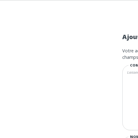
Ajou
Votre a
champs 
COM
NO