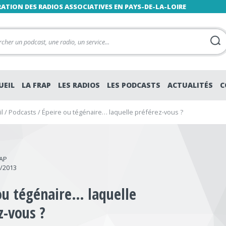
RATION DES RADIOS ASSOCIATIVES EN PAYS-DE-LA-LOIRE
UEIL
LA FRAP
LES RADIOS
LES PODCASTS
ACTUALITÉS
C
l
/
Podcasts
/
Épeire ou tégénaire… laquelle préférez-vous ?
RAP
2/2013
ou tégénaire… laquelle
z-vous ?