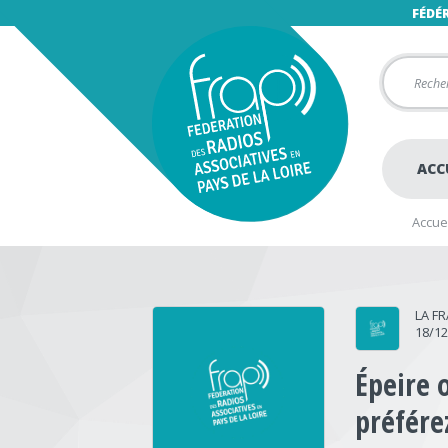
FÉDÉ
ACC
Accuei
LA F
18/1
Épeire 
préfére