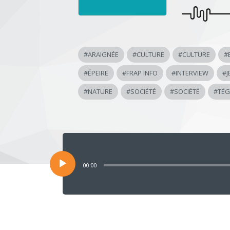
#
ARAIGNÉE
#
CULTURE
#
CULTURE
#
#
ÉPEIRE
#
FRAP INFO
#
INTERVIEW
#
J
#
NATURE
#
SOCIÉTÉ
#
SOCIÉTÉ
#
TÉG
Lecteur
audio
00:00