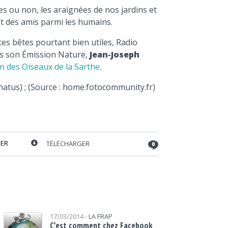
volume.
es ou non, les araignées de nos jardins et
nt des amis parmi les humains.
tes bêtes pourtant bien utiles, Radio
s son Émission Nature,
Jean-Joseph
n des Oiseaux de la Sarthe
.
matus
) ; (Source : home.fotocommunity.fr)
ER
TÉLÉCHARGER
0
Lecteur audio
17/03/2014 -
LA FRAP
C’est comment chez Facebook