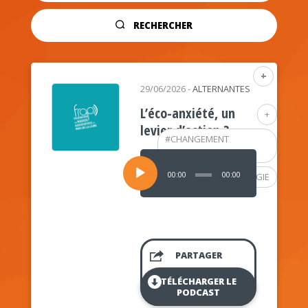
RECHERCHER
+
29/06/2026
-
ALTERNANTES
L’éco-anxiété, un
+
levier d’action ?
#
CHANGEMENT
CLIMATIQUE
Lecteur
audio
00:00
00:00
#
PSYCHOLOGIE
PARTAGER
TÉLÉCHARGER LE
PODCAST