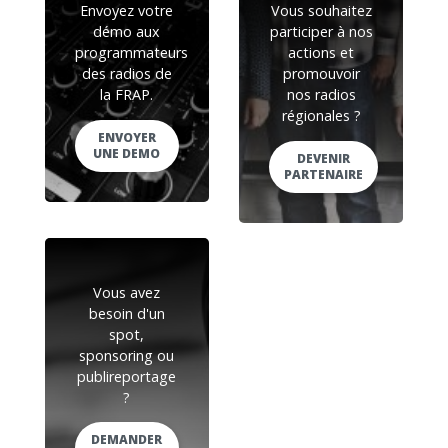
Envoyez votre
Vous souhaitez
démo aux
participer à nos
programmateurs
actions et
des radios de
promouvoir
la FRAP.
nos radios
régionales ?
ENVOYER
UNE DEMO
DEVENIR
PARTENAIRE
Vous avez
besoin d'un
spot,
sponsoring ou
publireportage
?
DEMANDER