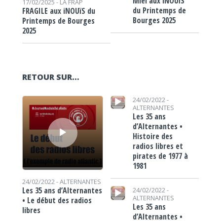
Miel aux iNOUïS
17/02/2025 -
LA FRAP
du Printemps de
FRAGILE aux iNOUïS du
Bourges 2025
Printemps de Bourges
2025
RETOUR SUR…
Lecteur audio
Lecteur audio
24/02/2022 -
ALTERNANTES
Les 35 ans
d’Alternantes •
Histoire des
radios libres et
pirates de 1977 à
1981
24/02/2022 -
ALTERNANTES
Lecteur audio
Les 35 ans d’Alternantes
24/02/2022 -
ALTERNANTES
• Le début des radios
Les 35 ans
libres
d’Alternantes •