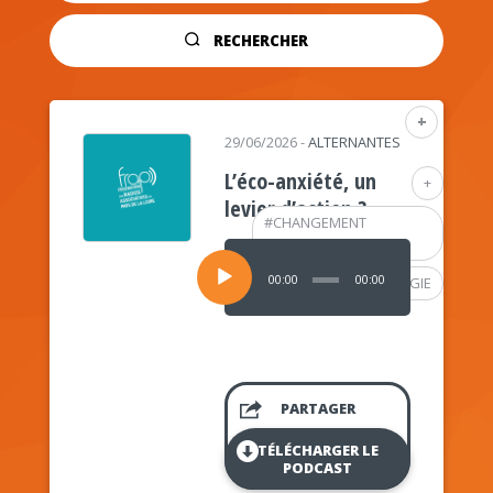
RECHERCHER
+
29/06/2026
-
ALTERNANTES
L’éco-anxiété, un
+
levier d’action ?
#
CHANGEMENT
CLIMATIQUE
Lecteur
audio
00:00
00:00
#
PSYCHOLOGIE
PARTAGER
TÉLÉCHARGER LE
PODCAST