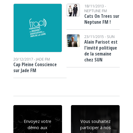
18/11/2013 -
NEPTUNE FM
Cats On Trees sur
Neptune FM !
23/11/2015 -
SUN
Alain Parisot est
l'invité politique
de la semaine
chez SUN
20/12/2017 -
JADE FM
Cap Pleine Conscience
sur Jade FM
Envoyez votre
Vous souhaitez
démo aux
participer à nos