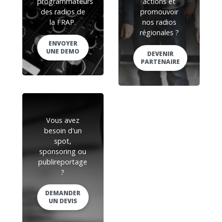
programmateurs
actions et
des radios de
promouvoir
la FRAP.
nos radios
régionales ?
ENVOYER
UNE DEMO
DEVENIR
PARTENAIRE
Vous avez
besoin d'un
spot,
sponsoring ou
publireportage
?
DEMANDER
UN DEVIS