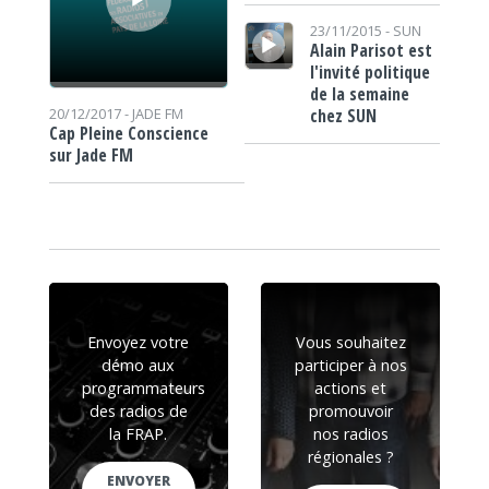
Lecteur audio
23/11/2015 -
SUN
Alain Parisot est
l'invité politique
de la semaine
chez SUN
20/12/2017 -
JADE FM
Cap Pleine Conscience
sur Jade FM
Envoyez votre
Vous souhaitez
démo aux
participer à nos
programmateurs
actions et
des radios de
promouvoir
la FRAP.
nos radios
régionales ?
ENVOYER