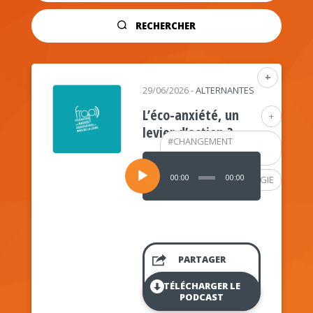
RECHERCHER
+
29/06/2026
-
ALTERNANTES
L’éco-anxiété, un
+
levier d’action ?
#
CHANGEMENT
CLIMATIQUE
Lecteur
audio
00:00
00:00
#
PSYCHOLOGIE
PARTAGER
TÉLÉCHARGER LE
PODCAST