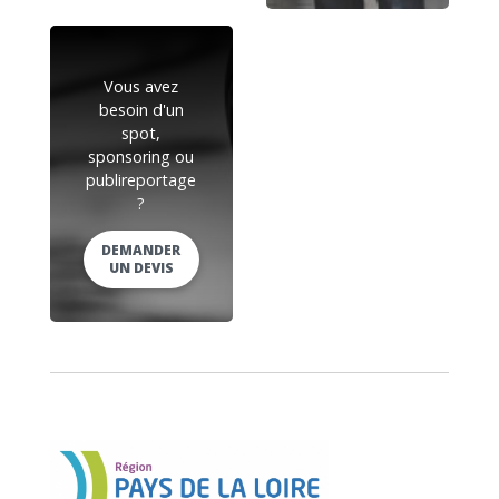
Vous avez
besoin d'un
spot,
sponsoring ou
publireportage
?
DEMANDER
UN DEVIS