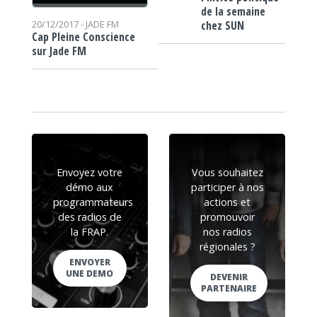
de la semaine
chez SUN
20/12/2017 -
JADE FM
Cap Pleine Conscience
sur Jade FM
Envoyez votre
Vous souhaitez
démo aux
participer à nos
programmateurs
actions et
des radios de
promouvoir
la FRAP.
nos radios
régionales ?
ENVOYER
UNE DEMO
DEVENIR
PARTENAIRE