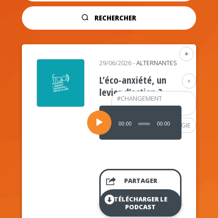
RECHERCHER
+
29/06/2026
-
ALTERNANTES
L’éco-anxiété, un
+
levier d’action ?
#
CHANGEMENT
CLIMATIQUE
Lecteur
audio
00:00
00:00
#
PSYCHOLOGIE
PARTAGER
TÉLÉCHARGER LE
PODCAST