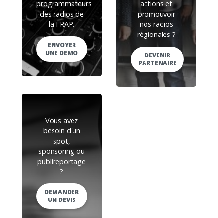
programmateurs
actions et
des radios de
promouvoir
la FRAP.
nos radios
régionales ?
ENVOYER
UNE DEMO
DEVENIR
PARTENAIRE
Vous avez
besoin d'un
spot,
sponsoring ou
publireportage
?
DEMANDER
UN DEVIS