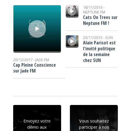
Lecteur audio
Lecteur audio
18/11/2013 -
NEPTUNE FM
Cats On Trees sur
Neptune FM !
Lecteur audio
23/11/2015 -
SUN
Alain Parisot est
l'invité politique
de la semaine
chez SUN
20/12/2017 -
JADE FM
Cap Pleine Conscience
sur Jade FM
Envoyez votre
Vous souhaitez
démo aux
participer à nos