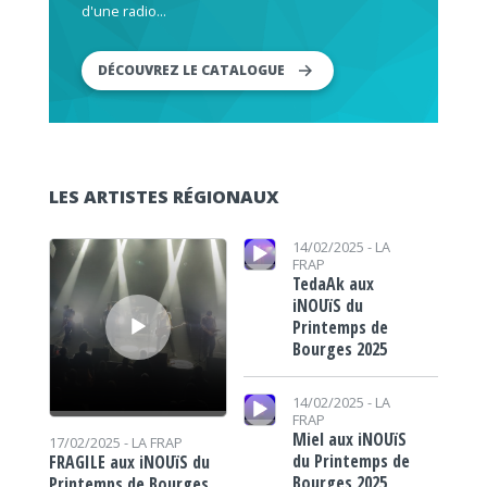
d'une radio...
DÉCOUVREZ LE CATALOGUE
LES ARTISTES RÉGIONAUX
Lecteur audio
Lecteur audio
14/02/2025 -
LA
FRAP
TedaAk aux
iNOUïS du
Printemps de
Bourges 2025
Lecteur audio
14/02/2025 -
LA
FRAP
Miel aux iNOUïS
17/02/2025 -
LA FRAP
du Printemps de
FRAGILE aux iNOUïS du
Bourges 2025
Printemps de Bourges