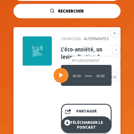
RECHERCHER
+
29/06/2026
-
ALTERNANTES
L’éco-anxiété, un
+
levier d’action ?
#
CHANGEMENT
CLIMATIQUE
Lecteur
audio
00:00
00:00
#
PSYCHOLOGIE
PARTAGER
TÉLÉCHARGER LE
PODCAST