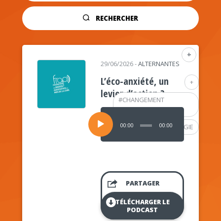
RECHERCHER
+
29/06/2026
-
ALTERNANTES
L’éco-anxiété, un
+
levier d’action ?
#
CHANGEMENT
CLIMATIQUE
Lecteur
audio
00:00
00:00
#
PSYCHOLOGIE
PARTAGER
TÉLÉCHARGER LE
PODCAST