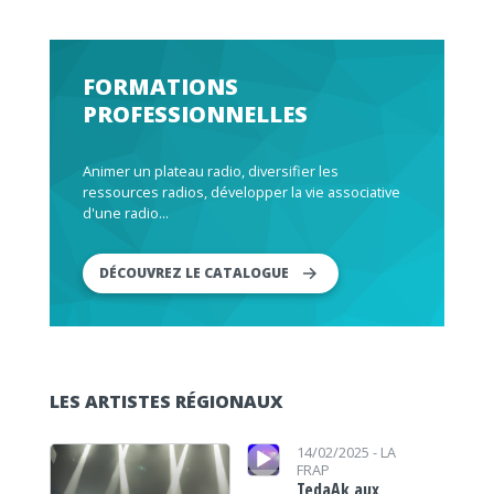
FORMATIONS
PROFESSIONNELLES
Animer un plateau radio, diversifier les
ressources radios, développer la vie associative
d'une radio...
DÉCOUVREZ LE CATALOGUE
LES ARTISTES RÉGIONAUX
Lecteur audio
Lecteur audio
14/02/2025 -
LA
FRAP
TedaAk aux