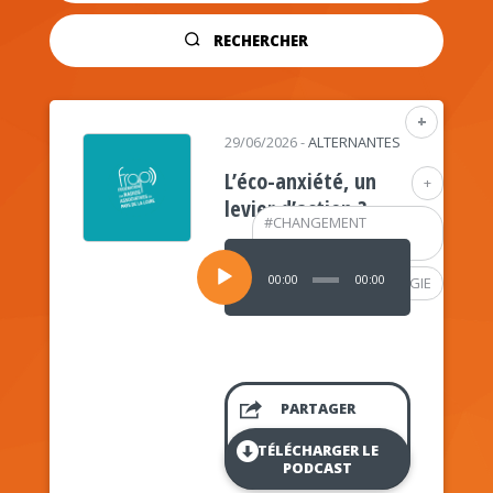
RECHERCHER
+
29/06/2026
-
ALTERNANTES
L’éco-anxiété, un
+
levier d’action ?
#
CHANGEMENT
CLIMATIQUE
Lecteur
audio
00:00
00:00
#
PSYCHOLOGIE
PARTAGER
TÉLÉCHARGER LE
PODCAST