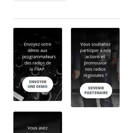
Envoyez votre
Vous souhaitez
démo aux
participer à nos
programmateurs
actions et
des radios de
promouvoir
la FRAP.
nos radios
régionales ?
ENVOYER
UNE DEMO
DEVENIR
PARTENAIRE
Vous avez