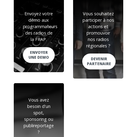
Envoyez votre
Vous souhaitez
démo aux
participer à nos
programmateurs
actions et
des radios de
promouvoir
la FRAP.
nos radios
régionales ?
ENVOYER
UNE DEMO
DEVENIR
PARTENAIRE
Vous avez
besoin d'un
spot,
sponsoring ou
publireportage
?