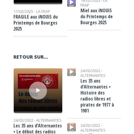
14/02/2025 -
LA
FRAP
Miel aux iNOUïS
17/02/2025 -
LA FRAP
du Printemps de
FRAGILE aux iNOUïS du
Bourges 2025
Printemps de Bourges
2025
RETOUR SUR…
Lecteur audio
Lecteur audio
24/02/2022 -
ALTERNANTES
Les 35 ans
d’Alternantes •
Histoire des
radios libres et
pirates de 1977 à
1981
24/02/2022 -
ALTERNANTES
Lecteur audio
Les 35 ans d’Alternantes
24/02/2022 -
ALTERNANTES
• Le début des radios