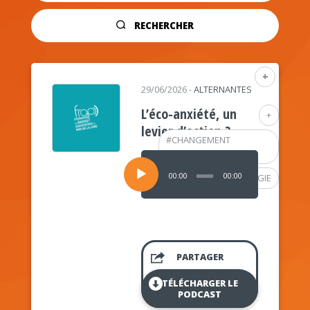
RECHERCHER
+
29/06/2026
-
ALTERNANTES
L’éco-anxiété, un
+
levier d’action ?
#
CHANGEMENT
CLIMATIQUE
Lecteur
audio
00:00
00:00
#
PSYCHOLOGIE
PARTAGER
TÉLÉCHARGER LE
PODCAST