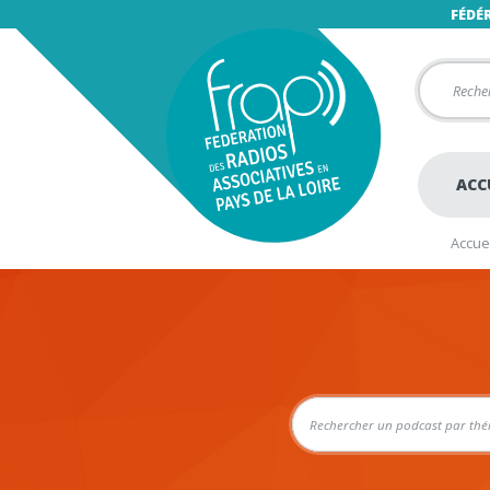
FÉDÉ
ACC
Accuei