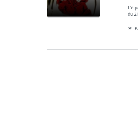
L’éq
du 2
P