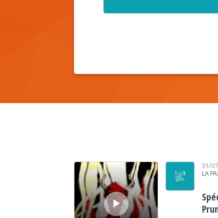
Lecteur audio
01/0
LA F
Spéc
Prun