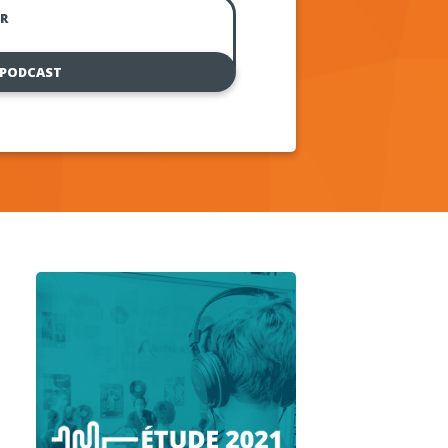
R
 PODCAST