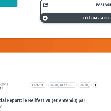
PARTAGE
TÉLÉCHARGER LE
7/2013
FANZINE
ANTIQ RECORDS
ANTIQ
+
RAP
INTERVIEW
HELLFEST
FRAP MUSIQUE
THEORIA
PRUN'
METALUNA
MAGAZINE
ial Report: le Hellfest vu (et entendu) par
YCKM
’