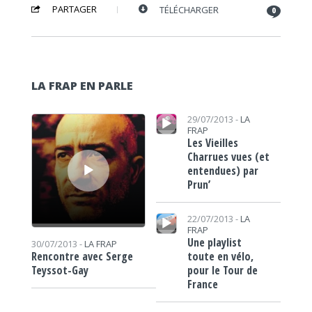
PARTAGER
TÉLÉCHARGER
0
LA FRAP EN PARLE
Lecteur audio
Lecteur audio
29/07/2013 -
LA
FRAP
Les Vieilles
Charrues vues (et
entendues) par
Prun’
Lecteur audio
22/07/2013 -
LA
FRAP
Une playlist
30/07/2013 -
LA FRAP
toute en vélo,
Rencontre avec Serge
pour le Tour de
Teyssot-Gay
France