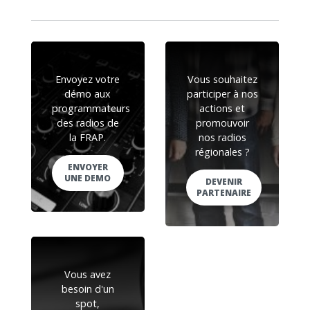
Envoyez votre
Vous souhaitez
démo aux
participer à nos
programmateurs
actions et
des radios de
promouvoir
la FRAP.
nos radios
régionales ?
ENVOYER
UNE DEMO
DEVENIR
PARTENAIRE
Vous avez
besoin d'un
spot,