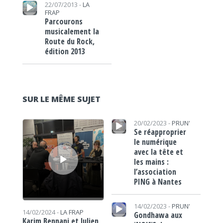
Lecteur audio
22/07/2013 -
LA
FRAP
Parcourons
musicalement la
Route du Rock,
édition 2013
SUR LE MÊME SUJET
Lecteur audio
Lecteur audio
20/02/2023 -
PRUN'
Se réapproprier
le numérique
avec la tête et
les mains :
l’association
PING à Nantes
Lecteur audio
14/02/2023 -
PRUN'
14/02/2024 -
LA FRAP
Gondhawa aux
Karim Bennani et Julien