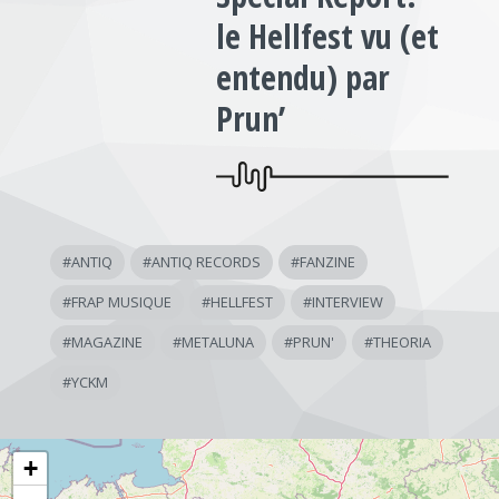
le Hellfest vu (et
entendu) par
Prun’
#
ANTIQ
#
ANTIQ RECORDS
#
FANZINE
#
FRAP MUSIQUE
#
HELLFEST
#
INTERVIEW
#
MAGAZINE
#
METALUNA
#
PRUN'
#
THEORIA
#
YCKM
+