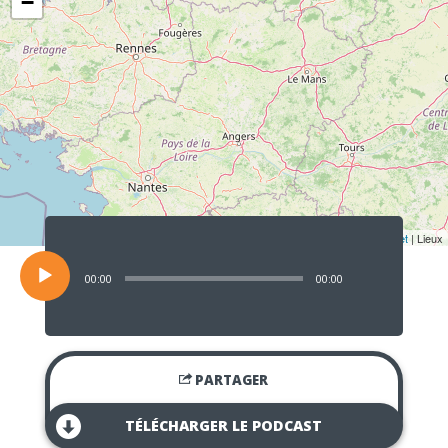
−
Lecteur
audio
Leaflet
| Lieux
00:00
00:00
PARTAGER
TÉLÉCHARGER LE PODCAST