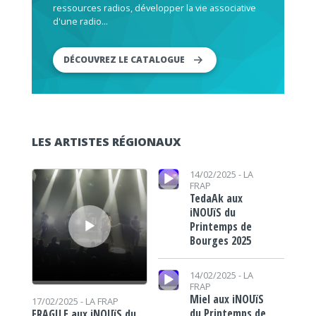
ressources radios, développer la vie associative
d'une radio...
DÉCOUVREZ LE CATALOGUE
LES ARTISTES RÉGIONAUX
Lecteur audio
Lecteur audio
14/02/2025 -
LA
FRAP
TedaAk aux
iNOUïS du
Printemps de
Bourges 2025
Lecteur audio
14/02/2025 -
LA
FRAP
Miel aux iNOUïS
17/02/2025 -
LA FRAP
du Printemps de
FRAGILE aux iNOUïS du