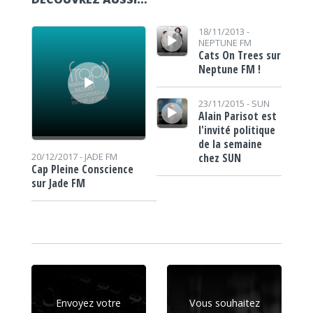
Lecteur audio
Lecteur audio
18/11/2013 -
NEPTUNE FM
Cats On Trees sur
Neptune FM !
Lecteur audio
23/11/2015 -
SUN
Alain Parisot est
l'invité politique
de la semaine
chez SUN
20/12/2017 -
JADE FM
Cap Pleine Conscience
sur Jade FM
Envoyez votre
Vous souhaitez