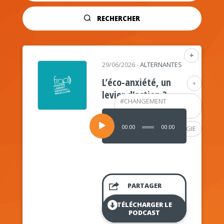
RECHERCHER
+
29/06/2026
-
ALTERNANTES
L’éco-anxiété, un
+
levier d’action ?
#
CHANGEMENT
CLIMATIQUE
Lecteur
audio
00:00
00:00
#
PSYCHOLOGIE
PARTAGER
TÉLÉCHARGER LE
PODCAST