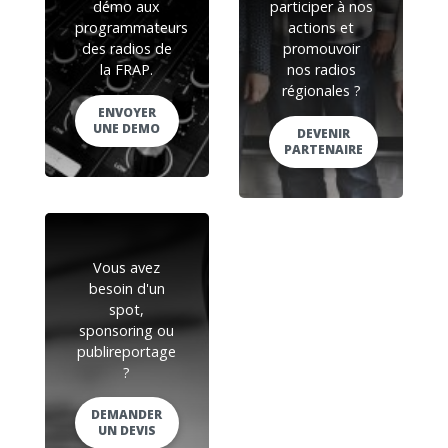
démo aux
participer à nos
programmateurs
actions et
des radios de
promouvoir
la FRAP.
nos radios
régionales ?
ENVOYER
UNE DEMO
DEVENIR
PARTENAIRE
Vous avez
besoin d'un
spot,
sponsoring ou
publireportage
?
DEMANDER
UN DEVIS