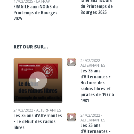
Miel aux iNOUïS
17/02/2025 -
LA FRAP
du Printemps de
FRAGILE aux iNOUïS du
Bourges 2025
Printemps de Bourges
2025
RETOUR SUR…
Lecteur audio
Lecteur audio
24/02/2022 -
ALTERNANTES
Les 35 ans
d’Alternantes •
Histoire des
radios libres et
pirates de 1977 à
1981
24/02/2022 -
ALTERNANTES
Lecteur audio
Les 35 ans d’Alternantes
24/02/2022 -
ALTERNANTES
• Le début des radios
Les 35 ans
libres
d’Alternantes •