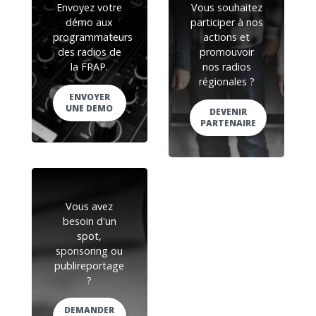
Envoyez votre
Vous souhaitez
démo aux
participer à nos
programmateurs
actions et
des radios de
promouvoir
la FRAP.
nos radios
régionales ?
ENVOYER
UNE DEMO
DEVENIR
PARTENAIRE
Vous avez
besoin d'un
spot,
sponsoring ou
publireportage
?
DEMANDER