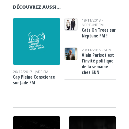
DÉCOUVREZ AUSSI…
18/11/2013 -
NEPTUNE FM
Cats On Trees sur
Neptune FM !
23/11/2015 -
SUN
Alain Parisot est
l'invité politique
de la semaine
chez SUN
20/12/2017 -
JADE FM
Cap Pleine Conscience
sur Jade FM