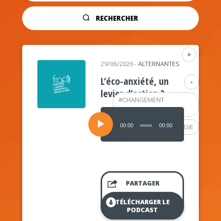
RECHERCHER
+
29/06/2026
-
ALTERNANTES
L’éco-anxiété, un
+
levier d’action ?
#
CHANGEMENT
CLIMATIQUE
Lecteur
audio
00:00
00:00
#
PSYCHOLOGIE
PARTAGER
TÉLÉCHARGER LE
PODCAST