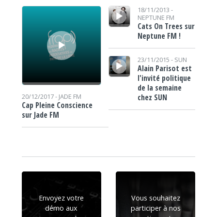
Lecteur audio
Lecteur audio
18/11/2013 -
NEPTUNE FM
Cats On Trees sur
Neptune FM !
Lecteur audio
23/11/2015 -
SUN
Alain Parisot est
l'invité politique
de la semaine
chez SUN
20/12/2017 -
JADE FM
Cap Pleine Conscience
sur Jade FM
Envoyez votre
Vous souhaitez
démo aux
participer à nos