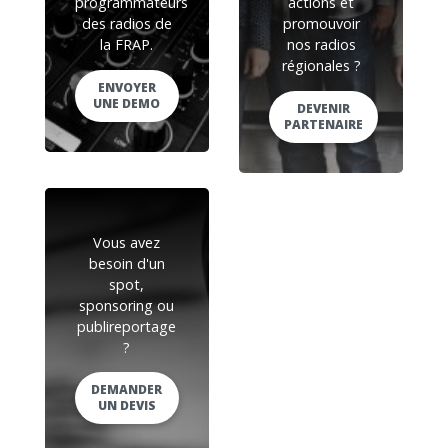
programmateurs
actions et
des radios de
promouvoir
la FRAP.
nos radios
régionales ?
ENVOYER
UNE DEMO
DEVENIR
PARTENAIRE
Vous avez
besoin d'un
spot,
sponsoring ou
publireportage
?
DEMANDER
UN DEVIS