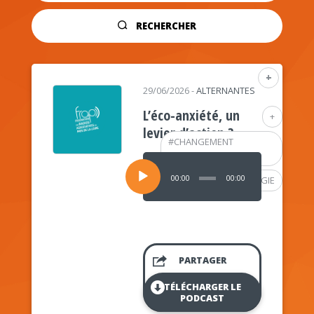
RECHERCHER
+
29/06/2026
-
ALTERNANTES
L’éco-anxiété, un
+
levier d’action ?
#
CHANGEMENT
CLIMATIQUE
Lecteur
audio
00:00
00:00
#
PSYCHOLOGIE
PARTAGER
TÉLÉCHARGER LE
PODCAST