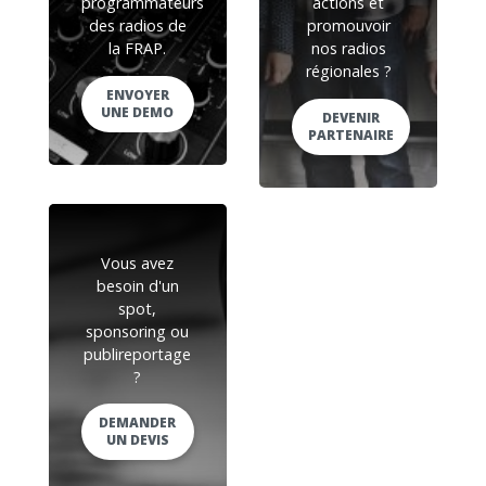
programmateurs
actions et
des radios de
promouvoir
la FRAP.
nos radios
régionales ?
ENVOYER
UNE DEMO
DEVENIR
PARTENAIRE
Vous avez
besoin d'un
spot,
sponsoring ou
publireportage
?
DEMANDER
UN DEVIS