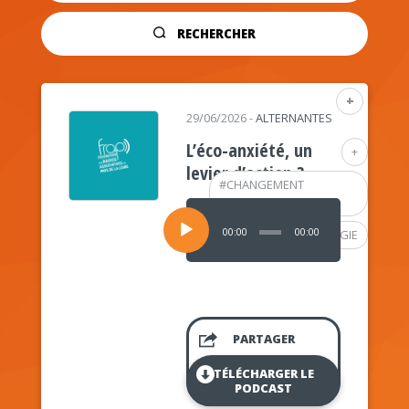
RECHERCHER
+
29/06/2026
-
ALTERNANTES
L’éco-anxiété, un
+
levier d’action ?
#
CHANGEMENT
CLIMATIQUE
Lecteur
audio
00:00
00:00
#
PSYCHOLOGIE
PARTAGER
TÉLÉCHARGER LE
PODCAST