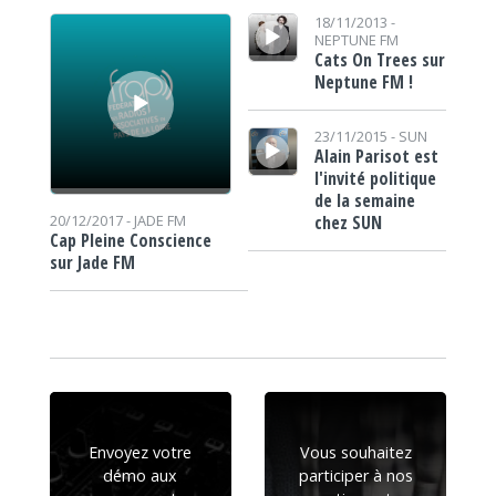
Lecteur audio
Lecteur audio
18/11/2013 -
NEPTUNE FM
Cats On Trees sur
Neptune FM !
Lecteur audio
23/11/2015 -
SUN
Alain Parisot est
l'invité politique
de la semaine
chez SUN
20/12/2017 -
JADE FM
Cap Pleine Conscience
sur Jade FM
Envoyez votre
Vous souhaitez
démo aux
participer à nos