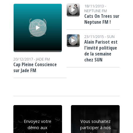
Lecteur audio
Lecteur audio
18/11/2013 -
NEPTUNE FM
Cats On Trees sur
Neptune FM !
Lecteur audio
23/11/2015 -
SUN
Alain Parisot est
l'invité politique
de la semaine
chez SUN
20/12/2017 -
JADE FM
Cap Pleine Conscience
sur Jade FM
Envoyez votre
Vous souhaitez
démo aux
participer à nos