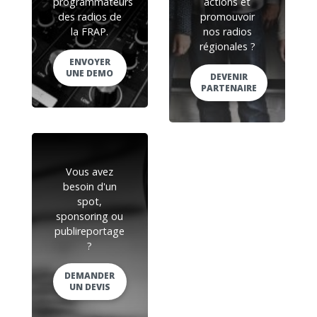
programmateurs
actions et
des radios de
promouvoir
la FRAP.
nos radios
régionales ?
ENVOYER
UNE DEMO
DEVENIR
PARTENAIRE
Vous avez
besoin d'un
spot,
sponsoring ou
publireportage
?
DEMANDER
UN DEVIS