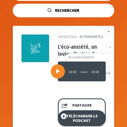
RECHERCHER
+
29/06/2026
-
ALTERNANTES
L’éco-anxiété, un
+
levier d’action ?
#
CHANGEMENT
CLIMATIQUE
Lecteur
audio
00:00
00:00
#
PSYCHOLOGIE
PARTAGER
TÉLÉCHARGER LE
PODCAST