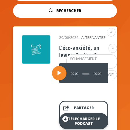
RECHERCHER
+
29/06/2026
-
ALTERNANTES
L’éco-anxiété, un
+
levier d’action ?
#
CHANGEMENT
CLIMATIQUE
Lecteur
audio
00:00
00:00
#
PSYCHOLOGIE
PARTAGER
TÉLÉCHARGER LE
PODCAST