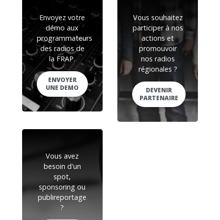
Envoyez votre
Vous souhaitez
démo aux
participer à nos
programmateurs
actions et
des radios de
promouvoir
la FRAP.
nos radios
régionales ?
ENVOYER
UNE DEMO
DEVENIR
PARTENAIRE
Vous avez
besoin d'un
spot,
sponsoring ou
publireportage
?