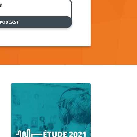
R
 PODCAST