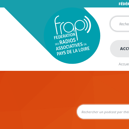
FÉDÉ
ACC
Accuei