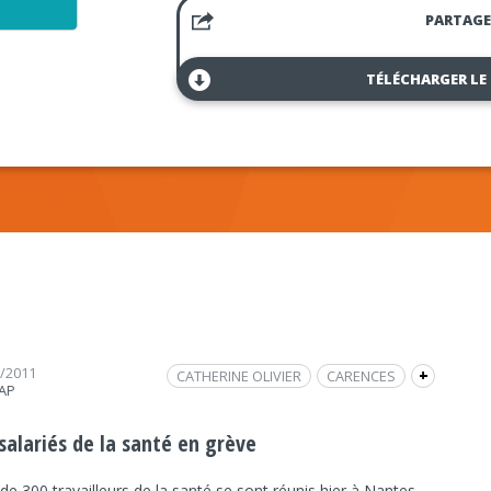
PARTAGE
TÉLÉCHARGER LE
3/2011
CATHERINE OLIVIER
CARENCES
+
RAP
GRÈVE
FRAP INFO
ECONOMIE
ECONOMIE
PASCAL CRECQ
MANIFESTATION
salariés de la santé en grève
SANTÉ
REPORTAGE / DOCUMENTAIRE
de 300 travailleurs de la santé se sont réunis hier à Nantes