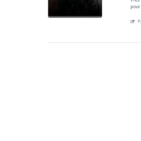
pour 
P