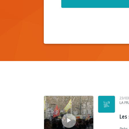
Lecteur audio
23/0
LA F
Les 
Près 