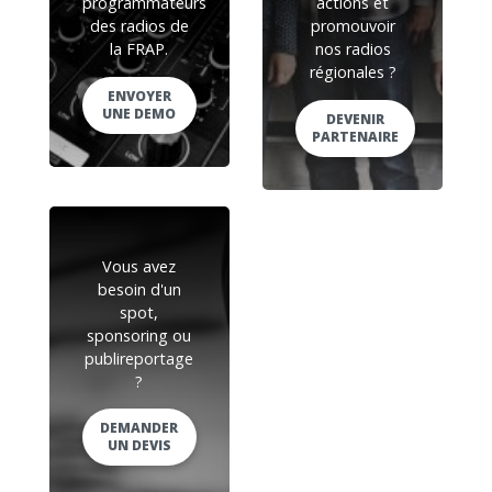
programmateurs
actions et
des radios de
promouvoir
la FRAP.
nos radios
régionales ?
ENVOYER
UNE DEMO
DEVENIR
PARTENAIRE
Vous avez
besoin d'un
spot,
sponsoring ou
publireportage
?
DEMANDER
UN DEVIS