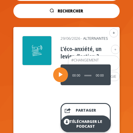
RECHERCHER
+
29/06/2026
-
ALTERNANTES
L’éco-anxiété, un
+
levier d’action ?
#
CHANGEMENT
CLIMATIQUE
Lecteur
audio
00:00
00:00
#
PSYCHOLOGIE
PARTAGER
TÉLÉCHARGER LE
PODCAST