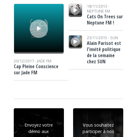
Lecteur audio
Lecteur audio
18/11/2013 -
NEPTUNE FM
Cats On Trees sur
Neptune FM !
Lecteur audio
23/11/2015 -
SUN
Alain Parisot est
l'invité politique
de la semaine
chez SUN
20/12/2017 -
JADE FM
Cap Pleine Conscience
sur Jade FM
Envoyez votre
Vous souhaitez
démo aux
participer à nos