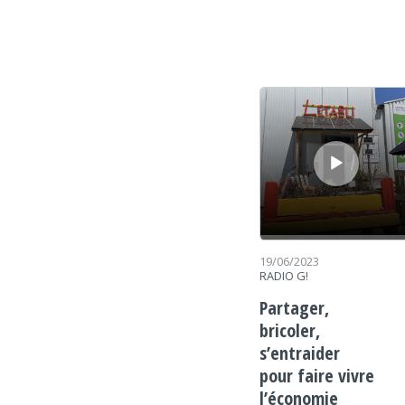
Lecteur audio
19/06/2023
RADIO G!
Partager,
bricoler,
s’entraider
pour faire vivre
l’économie