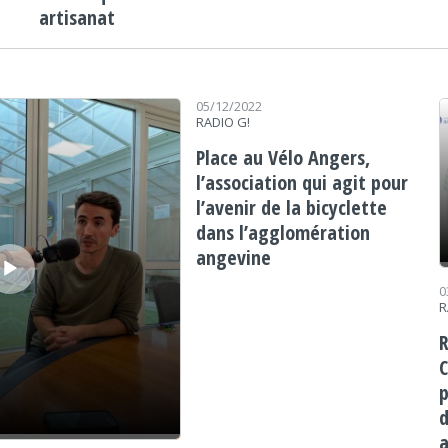
artisanat
Le
05/12/2022
RADIO G!
Place au Vélo Angers,
l’association qui agit pour
l’avenir de la bicyclette
dans l’agglomération
angevine
0
R
R
p
d