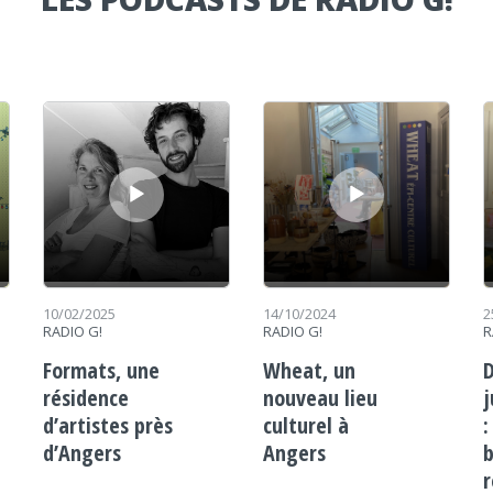
Lecteur audio
Lecteur audio
Le
10/02/2025
14/10/2024
2
RADIO G!
RADIO G!
R
Formats, une
Wheat, un
D
résidence
nouveau lieu
j
d’artistes près
culturel à
:
d’Angers
Angers
b
r