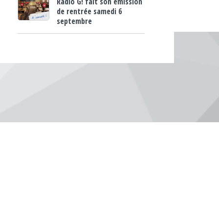
Radio G! fait son émission
de rentrée samedi 6
septembre