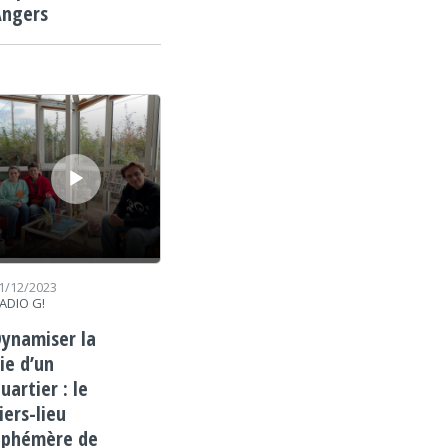
Angers
cteur audio
1/12/2023
ADIO G!
ynamiser la
ie d’un
uartier : le
iers-lieu
éphémère de