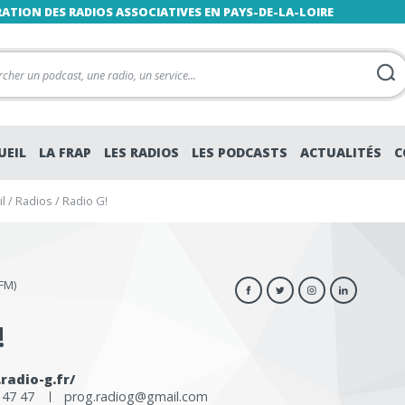
RATION DES RADIOS ASSOCIATIVES EN PAYS-DE-LA-LOIRE
UEIL
LA FRAP
LES RADIOS
LES PODCASTS
ACTUALITÉS
C
l
/
Radios
/
Radio G!
FM)
!
radio-g.fr/
0 47 47
prog.radiog@gmail.com