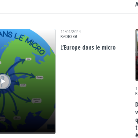
Le
11/01/2024
RADIO G!
L’Europe dans le micro
1
R
D
v
q
t