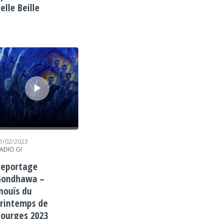
elle Beille
cteur audio
1/02/2023
ADIO G!
Reportage
Gondhawa –
nouïs du
rintemps de
ourges 2023