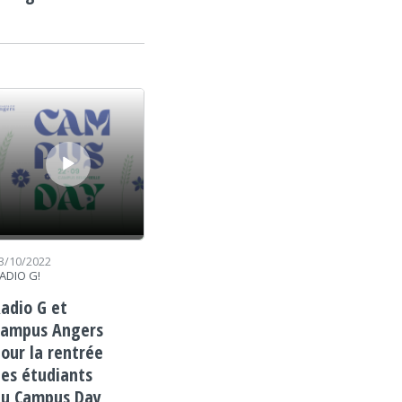
cteur audio
3/10/2022
ADIO G!
adio G et
Campus Angers
our la rentrée
es étudiants
au Campus Day