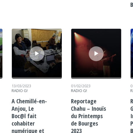
B
Lecteur audio
Lecteur audio
Le
13/03/2023
01/02/2023
0
RADIO G!
RADIO G!
R
A Chemillé-en-
Reportage
Anjou, Le
Chahu – Inouïs
Boc@l fait
du Printemps
I
cohabiter
de Bourges
P
numérique et
2023
B