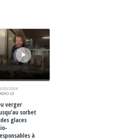
cteur audio
5/03/2024
ADIO G!
u verger
usqu’au sorbet
 des glaces
io-
esponsables à