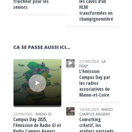
les caves d’un
fraîcheur pour les
HLM
seniors
transformées en
champignonnière
CA SE PASSE AUSSI ICI...
Lecteur audio
Lecteur audio
27/09/2024 -
LA
FRAP
L’émission
Campus Day par
les radios
associatives du
Maine-et-Loire
10/04/2023 -
RADIO
CAMPUS ANGERS
22/09/2025 -
RADIO G!
Coworking
Campus Day 2025,
créatif, les
l’émission de Radio G! et
ateliers partagés
Radio Campus Angers