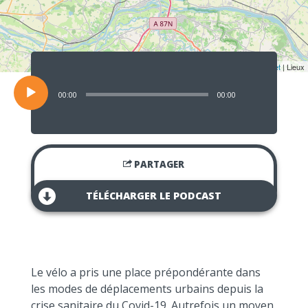
Lecteur
audio
Leaflet
| Lieux
00:00
00:00
PARTAGER
TÉLÉCHARGER LE PODCAST
L
e vélo a pris une place prépondérante dans
les modes de déplacements urbains depuis la
crise sanitaire du Covid-19. Autrefois un moyen