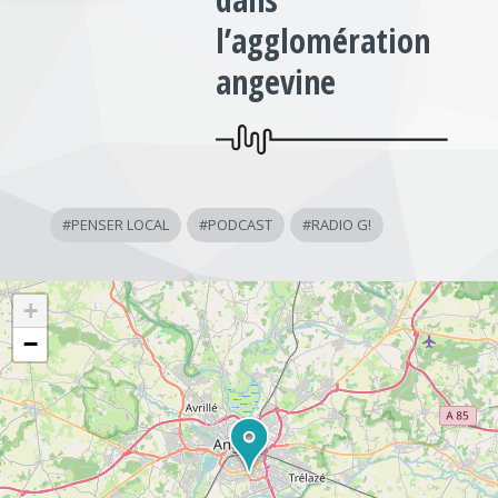
l’agglomération
angevine
#
PENSER LOCAL
#
PODCAST
#
RADIO G!
+
−