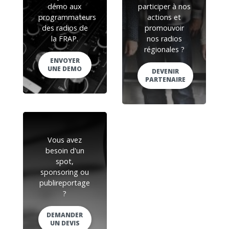
démo aux
participer à nos
programmateurs
actions et
des radios de
promouvoir
la FRAP.
nos radios
régionales ?
ENVOYER
UNE DEMO
DEVENIR
PARTENAIRE
Vous avez
besoin d'un
spot,
sponsoring ou
publireportage
?
DEMANDER
UN DEVIS