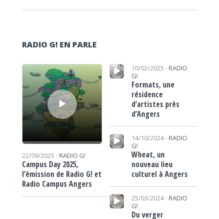
RADIO G! EN PARLE
Lecteur audio
Lecteur audio
10/02/2025 -
RADIO
G!
Formats, une
résidence
d’artistes près
d’Angers
Lecteur audio
14/10/2024 -
RADIO
G!
Wheat, un
22/09/2025 -
RADIO G!
nouveau lieu
Campus Day 2025,
culturel à Angers
l’émission de Radio G! et
Radio Campus Angers
Lecteur audio
25/03/2024 -
RADIO
G!
Du verger