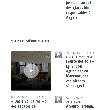
jusqu’au sorbet :
des glaces bio-
responsables à
Angers
SUR LE MÊME SUJET
Lecteur audio
Lecteur audio
24/11/2025 -
RADIO
FIDÉLITÉ MAYENNE
[Santé des sols –
Ép. 2] Sols
agricoles : en
Mayenne, des
exploitants
s’engagent
Lecteur audio
01/06/2026 -
EURADIO
06/10/2025 -
« Oasis Solidaires » :
ALTERNANTES
À Saint-Herblain,
des espaces de