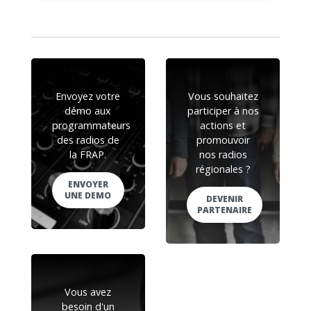
Envoyez votre
Vous souhaitez
démo aux
participer à nos
programmateurs
actions et
des radios de
promouvoir
la FRAP.
nos radios
régionales ?
ENVOYER
UNE DEMO
DEVENIR
PARTENAIRE
Vous avez
besoin d'un