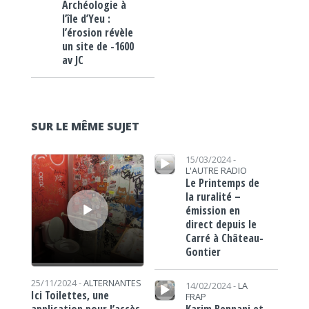
Archéologie à
l’île d’Yeu :
l’érosion révèle
un site de -1600
av JC
SUR LE MÊME SUJET
Lecteur audio
Lecteur audio
15/03/2024 -
L'AUTRE RADIO
Le Printemps de
la ruralité –
émission en
direct depuis le
Carré à Château-
Gontier
Lecteur audio
25/11/2024 -
ALTERNANTES
14/02/2024 -
LA
Ici Toilettes, une
FRAP