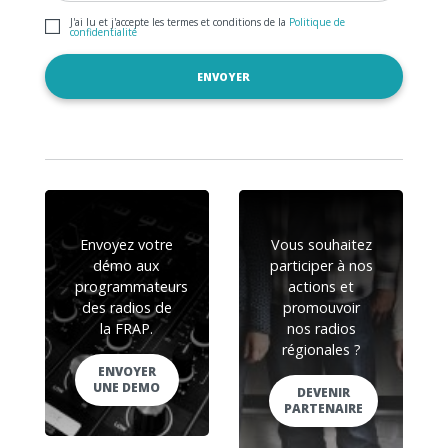
J'ai lu et j'accepte les termes et conditions de la
Politique de
confidentialité
Envoyez votre
Vous souhaitez
démo aux
participer à nos
programmateurs
actions et
des radios de
promouvoir
la FRAP.
nos radios
régionales ?
ENVOYER
UNE DEMO
DEVENIR
PARTENAIRE