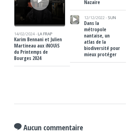
Nazaire
Lecteur audio
12/12/2022 -
SUN
Dans la
métropole
14/02/2024 -
LA FRAP
nantaise, un
Karim Bennani et Julien
atlas de la
Martineau aux iNOUïS
biodiversité pour
du Printemps de
mieux protéger
Bourges 2024
Aucun commentaire