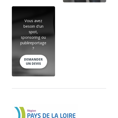
Vous avez
besoin d'un
spot,
sponsoring ou
publireportage
?
DEMANDER
UN DEVIS