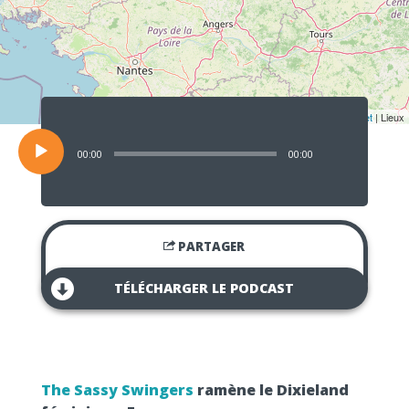
Lecteur
audio
Leaflet
| Lieux
00:00
00:00
PARTAGER
TÉLÉCHARGER LE PODCAST
The Sassy Swingers
ramène le Dixieland