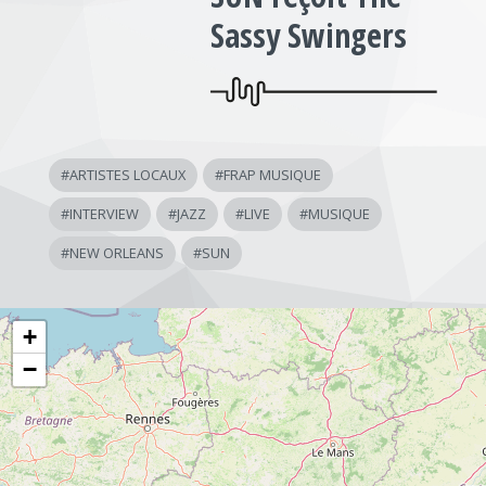
Sassy Swingers
#
ARTISTES LOCAUX
#
FRAP MUSIQUE
#
INTERVIEW
#
JAZZ
#
LIVE
#
MUSIQUE
#
NEW ORLEANS
#
SUN
+
−