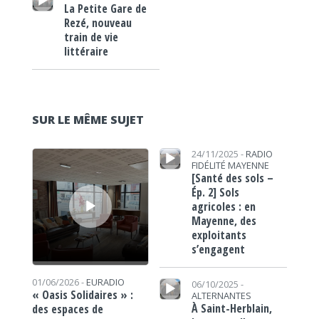
La Petite Gare de
Rezé, nouveau
train de vie
littéraire
SUR LE MÊME SUJET
Lecteur audio
Lecteur audio
24/11/2025 -
RADIO
FIDÉLITÉ MAYENNE
[Santé des sols –
Ép. 2] Sols
agricoles : en
Mayenne, des
exploitants
s’engagent
Lecteur audio
01/06/2026 -
EURADIO
06/10/2025 -
« Oasis Solidaires » :
ALTERNANTES
À Saint-Herblain,
des espaces de