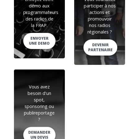
démo aux
participer à nos
programmateurs
actions et
des radios de
promouvoir
la FRAP.
nos radios
régionales ?
ENVOYER
UNE DEMO
DEVENIR
PARTENAIRE
Vous avez
besoin d'un
spot,
sponsoring ou
publireportage
?
DEMANDER
UN DEVIS