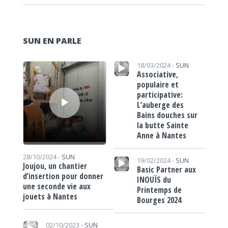
SUN EN PARLE
Lecteur audio
Lecteur audio
18/03/2024 -
SUN
Associative,
populaire et
participative:
L’auberge des
Bains douches sur
la butte Sainte
Anne à Nantes
Lecteur audio
28/10/2024 -
SUN
19/02/2024 -
SUN
Joujou, un chantier
Basic Partner aux
d’insertion pour donner
INOUÏS du
une seconde vie aux
Printemps de
jouets à Nantes
Bourges 2024
Lecteur audio
02/10/2023 -
SUN