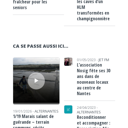
les caves d’un
fraîcheur pour les
HLM
seniors
transformées en
champignonnière
CA SE PASSE AUSSI ICI...
Lecteur audio
01/05/2023 -
JET FM
L’association
Nosig fête ses 30
ans dans de
nouveaux locaux
au centre de
Nantes
24/04/2023 -
19/01/2026 -
ALTERNANTES
ALTERNANTES
1/19 Marais salant de
Reconditionner
guérande – terrain
et accompagner :
communs, récits