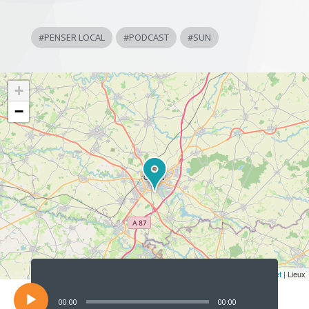
#
PENSER LOCAL
#
PODCAST
#
SUN
+
−
Lecteur
audio
Leaflet
| Lieux
00:00
00:00